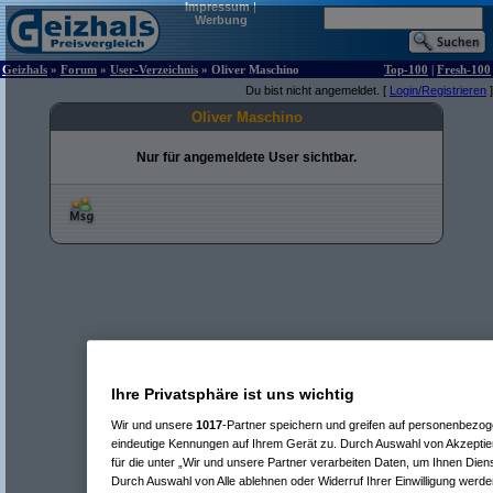
Impressum
|
Werbung
Geizhals
»
Forum
»
User-Verzeichnis
» Oliver Maschino
Top-100
|
Fresh-100
Du bist nicht angemeldet. [
Login/Registrieren
]
Oliver Maschino
Nur für angemeldete User sichtbar.
Ihre Privatsphäre ist uns wichtig
Wir und unsere
1017
-Partner speichern und greifen auf personenbezo
eindeutige Kennungen auf Ihrem Gerät zu. Durch Auswahl von Akzeptier
für die unter „Wir und unsere Partner verarbeiten Daten, um Ihnen Dien
Durch Auswahl von Alle ablehnen oder Widerruf Ihrer Einwilligung werde