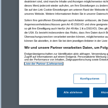
deaktiviert sind, sind manche Inhalte und Anzeigen möglicherweise nicht
dieses Menü jederzeit wieder aufrufen, um Ihre Einstellungen zu ändern 
Sie auf den Link Cookie-Einstellungen am unteren Rand der Webseite kli
unseres Website. Weitere Informationen finden Sie in unserer Datensch
Sofern Ihre getroffenen Einstellungen auch Anbieter umfassen, die Daten
Angemessenheitsbeschlusses gem Art 45 DSGVO und ohne geeignete G
so gilt Ihre Einwilligung auch hierfür (Art 49 Abs 1 lit a DSGVO). Dies gi
die USA. Es besteht insbesondere das Risiko, dass Ihre Daten durch B
Überwachungszwecken verarbeitet werden können, möglicherweise auc
können Sie abstellen, in dem Sie bei dem jeweiligen Anbieter in der Liste
Wir und unsere Partner verarbeiten Daten, um Folg
Endgeräteeigenschaften zur Identifikation aktiv abfragen. Verwendung 
Zugriff auf Informationen auf einem Endgerät. Personalisierte Werbung
und der Performance von Inhalten, Zielgruppenforschung sowie Entwic
Liste der Partner (Lieferanten)
Konfigurieren
Alle ablehnen
Akze