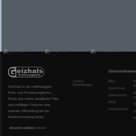
Unternehme
Cookie-
Blog
I
Einstellungen
f
Geizhals ist ein unabhängiges
Impressum
Preis- und Produktvergleichs-
W
Datenschutz
s
Portal, das mittels detaillierter Filter
AGB
T
und vielfältiger Features eine
Unternehmen
optimale Hilfestellung bei der
J
Kaufentscheidung bietet.
P
Ansicht wählen:
Mobile