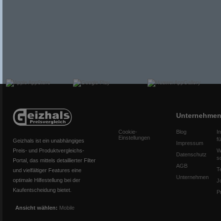
Unternehme
Cookie-
Blog
I
Einstellungen
f
Geizhals ist ein unabhängiges
Impressum
Preis- und Produktvergleichs-
W
Datenschutz
s
Portal, das mittels detaillierter Filter
AGB
T
und vielfältiger Features eine
Unternehmen
optimale Hilfestellung bei der
J
Kaufentscheidung bietet.
P
Ansicht wählen:
Mobile