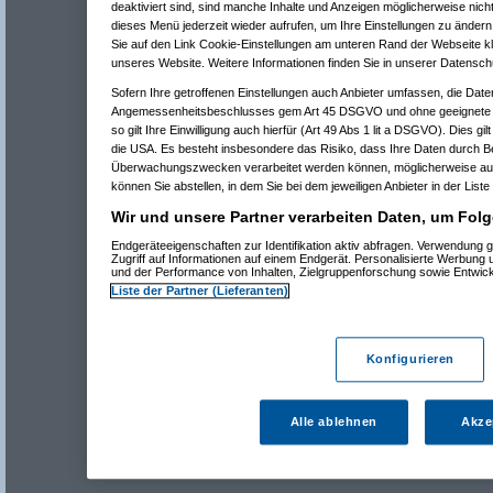
deaktiviert sind, sind manche Inhalte und Anzeigen möglicherweise nicht
dieses Menü jederzeit wieder aufrufen, um Ihre Einstellungen zu ändern 
Sie auf den Link Cookie-Einstellungen am unteren Rand der Webseite kli
unseres Website. Weitere Informationen finden Sie in unserer Datensch
Sofern Ihre getroffenen Einstellungen auch Anbieter umfassen, die Daten
Angemessenheitsbeschlusses gem Art 45 DSGVO und ohne geeignete G
so gilt Ihre Einwilligung auch hierfür (Art 49 Abs 1 lit a DSGVO). Dies gi
die USA. Es besteht insbesondere das Risiko, dass Ihre Daten durch B
Überwachungszwecken verarbeitet werden können, möglicherweise auc
können Sie abstellen, in dem Sie bei dem jeweiligen Anbieter in der Liste
Wir und unsere Partner verarbeiten Daten, um Folg
Endgeräteeigenschaften zur Identifikation aktiv abfragen. Verwendung 
Zugriff auf Informationen auf einem Endgerät. Personalisierte Werbung
und der Performance von Inhalten, Zielgruppenforschung sowie Entwic
Liste der Partner (Lieferanten)
Konfigurieren
Alle ablehnen
Akze