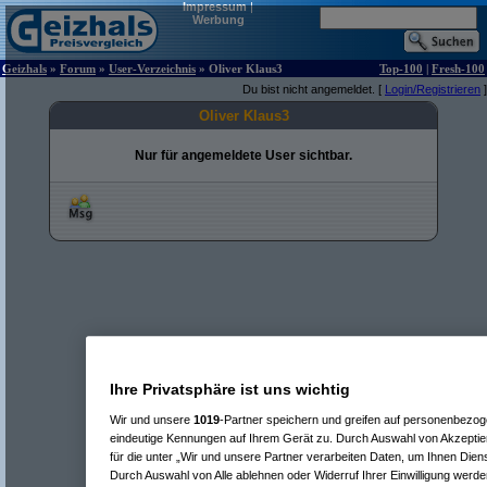
Impressum
|
Werbung
Geizhals
»
Forum
»
User-Verzeichnis
» Oliver Klaus3
Top-100
|
Fresh-100
Du bist nicht angemeldet. [
Login/Registrieren
]
Oliver Klaus3
Nur für angemeldete User sichtbar.
Ihre Privatsphäre ist uns wichtig
Wir und unsere
1019
-Partner speichern und greifen auf personenbezo
eindeutige Kennungen auf Ihrem Gerät zu. Durch Auswahl von Akzeptier
für die unter „Wir und unsere Partner verarbeiten Daten, um Ihnen Dien
Durch Auswahl von Alle ablehnen oder Widerruf Ihrer Einwilligung werde