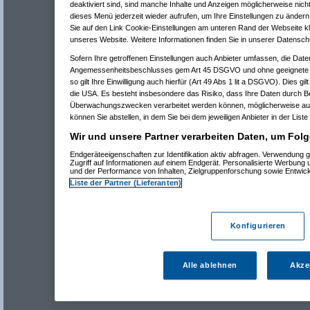
deaktiviert sind, sind manche Inhalte und Anzeigen möglicherweise nicht
dieses Menü jederzeit wieder aufrufen, um Ihre Einstellungen zu ändern 
Sie auf den Link Cookie-Einstellungen am unteren Rand der Webseite kli
unseres Website. Weitere Informationen finden Sie in unserer Datensch
Sofern Ihre getroffenen Einstellungen auch Anbieter umfassen, die Daten
Angemessenheitsbeschlusses gem Art 45 DSGVO und ohne geeignete G
so gilt Ihre Einwilligung auch hierfür (Art 49 Abs 1 lit a DSGVO). Dies gi
die USA. Es besteht insbesondere das Risiko, dass Ihre Daten durch B
Überwachungszwecken verarbeitet werden können, möglicherweise auc
können Sie abstellen, in dem Sie bei dem jeweiligen Anbieter in der Liste
Wir und unsere Partner verarbeiten Daten, um Folg
Endgeräteeigenschaften zur Identifikation aktiv abfragen. Verwendung 
Zugriff auf Informationen auf einem Endgerät. Personalisierte Werbung
und der Performance von Inhalten, Zielgruppenforschung sowie Entwic
Liste der Partner (Lieferanten)
Konfigurieren
Alle ablehnen
Akze