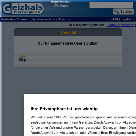
Impressum
|
Werbung
Geizhals
»
Forum
»
User-Verzeichnis
» Theantal
Top-100
|
Fresh-100
Du bist nicht angemeldet. [
Login/Registrieren
]
Theantal
Nur für angemeldete User sichtbar.
Ihre Privatsphäre ist uns wichtig
Wir und unsere
1019
-Partner speichern und greifen auf personenbezo
eindeutige Kennungen auf Ihrem Gerät zu. Durch Auswahl von Akzeptier
für die unter „Wir und unsere Partner verarbeiten Daten, um Ihnen Dien
Durch Auswahl von Alle ablehnen oder Widerruf Ihrer Einwilligung werde