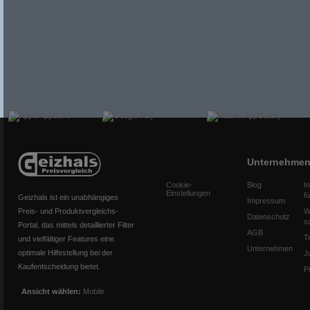
Unternehme
Cookie-
Blog
I
Einstellungen
f
Geizhals ist ein unabhängiges
Impressum
Preis- und Produktvergleichs-
W
Datenschutz
s
Portal, das mittels detaillierter Filter
AGB
T
und vielfältiger Features eine
Unternehmen
optimale Hilfestellung bei der
J
Kaufentscheidung bietet.
P
Ansicht wählen:
Mobile