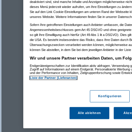
deaktiviert sind, sind manche Inhalte und Anzeigen möglicherweise nicht
dieses Menü jederzeit wieder aufrufen, um Ihre Einstellungen zu ändern 
Sie auf den Link Cookie-Einstellungen am unteren Rand der Webseite kli
unseres Website. Weitere Informationen finden Sie in unserer Datensch
Sofern Ihre getroffenen Einstellungen auch Anbieter umfassen, die Daten
Angemessenheitsbeschlusses gem Art 45 DSGVO und ohne geeignete G
so gilt Ihre Einwilligung auch hierfür (Art 49 Abs 1 lit a DSGVO). Dies gi
die USA. Es besteht insbesondere das Risiko, dass Ihre Daten durch B
Überwachungszwecken verarbeitet werden können, möglicherweise auc
können Sie abstellen, in dem Sie bei dem jeweiligen Anbieter in der Liste
Wir und unsere Partner verarbeiten Daten, um Folg
Endgeräteeigenschaften zur Identifikation aktiv abfragen. Verwendung 
Zugriff auf Informationen auf einem Endgerät. Personalisierte Werbung
und der Performance von Inhalten, Zielgruppenforschung sowie Entwic
Liste der Partner (Lieferanten)
Konfigurieren
Alle ablehnen
Akze