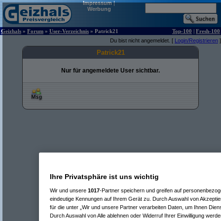
Impressum
|
Werbung
Geizhals
»
Forum
»
User-Verzeichnis
» Patrick21
Top-100
|
Fresh-100
Du bist nicht angemeldet. [
Login/Registrieren
]
Patrick21
Nur für angemeldete User sichtbar.
Ihre Privatsphäre ist uns wichtig
Wir und unsere
1017
-Partner speichern und greifen auf personenbezo
eindeutige Kennungen auf Ihrem Gerät zu. Durch Auswahl von Akzeptier
für die unter „Wir und unsere Partner verarbeiten Daten, um Ihnen Dien
Durch Auswahl von Alle ablehnen oder Widerruf Ihrer Einwilligung werde