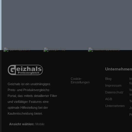
Unternehme
Cookie-
Blog
I
Einstellungen
f
Geizhals ist ein unabhängiges
Impressum
Preis- und Produktvergleichs-
W
Datenschutz
s
Portal, das mittels detaillierter Filter
AGB
T
und vielfältiger Features eine
Unternehmen
optimale Hilfestellung bei der
J
Kaufentscheidung bietet.
P
Ansicht wählen:
Mobile