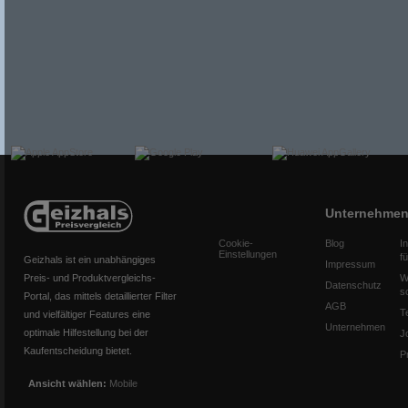
Unternehme
Cookie-
Blog
I
Einstellungen
f
Geizhals ist ein unabhängiges
Impressum
Preis- und Produktvergleichs-
W
Datenschutz
s
Portal, das mittels detaillierter Filter
AGB
T
und vielfältiger Features eine
Unternehmen
optimale Hilfestellung bei der
J
Kaufentscheidung bietet.
P
Ansicht wählen:
Mobile