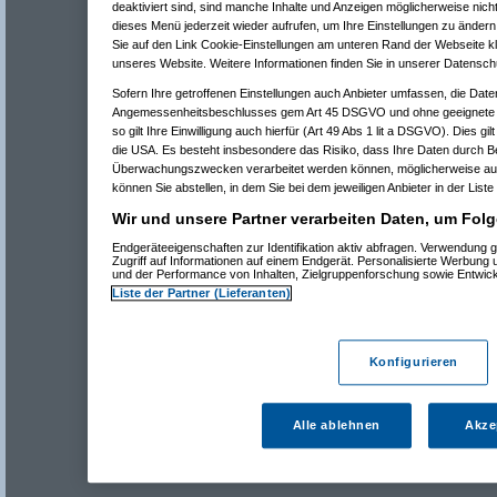
deaktiviert sind, sind manche Inhalte und Anzeigen möglicherweise nicht
dieses Menü jederzeit wieder aufrufen, um Ihre Einstellungen zu ändern 
Sie auf den Link Cookie-Einstellungen am unteren Rand der Webseite kli
unseres Website. Weitere Informationen finden Sie in unserer Datensch
Sofern Ihre getroffenen Einstellungen auch Anbieter umfassen, die Daten
Angemessenheitsbeschlusses gem Art 45 DSGVO und ohne geeignete G
so gilt Ihre Einwilligung auch hierfür (Art 49 Abs 1 lit a DSGVO). Dies gi
die USA. Es besteht insbesondere das Risiko, dass Ihre Daten durch B
Überwachungszwecken verarbeitet werden können, möglicherweise auc
können Sie abstellen, in dem Sie bei dem jeweiligen Anbieter in der Liste
Wir und unsere Partner verarbeiten Daten, um Folg
Endgeräteeigenschaften zur Identifikation aktiv abfragen. Verwendung 
Zugriff auf Informationen auf einem Endgerät. Personalisierte Werbung
und der Performance von Inhalten, Zielgruppenforschung sowie Entwic
Liste der Partner (Lieferanten)
Konfigurieren
Alle ablehnen
Akze