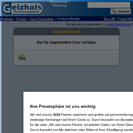
Impressum
|
Werbung
Geizhals
»
Forum
»
User-Verzeichnis
» Gerhard Brindl
Top-100
|
Fresh-100
Du bist nicht angemeldet. [
Login/Registrieren
]
Gerhard Brindl
Nur für angemeldete User sichtbar.
Ihre Privatsphäre ist uns wichtig
Wir und unsere
1019
-Partner speichern und greifen auf personenbezo
eindeutige Kennungen auf Ihrem Gerät zu. Durch Auswahl von Akzeptier
für die unter „Wir und unsere Partner verarbeiten Daten, um Ihnen Dien
Durch Auswahl von Alle ablehnen oder Widerruf Ihrer Einwilligung werde