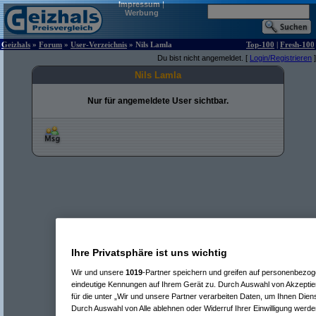
Impressum
|
Werbung
Geizhals
»
Forum
»
User-Verzeichnis
» Nils Lamla
Top-100
|
Fresh-100
Du bist nicht angemeldet. [
Login/Registrieren
]
Nils Lamla
Nur für angemeldete User sichtbar.
Ihre Privatsphäre ist uns wichtig
Wir und unsere
1019
-Partner speichern und greifen auf personenbezo
eindeutige Kennungen auf Ihrem Gerät zu. Durch Auswahl von Akzeptier
für die unter „Wir und unsere Partner verarbeiten Daten, um Ihnen Dien
Durch Auswahl von Alle ablehnen oder Widerruf Ihrer Einwilligung werde