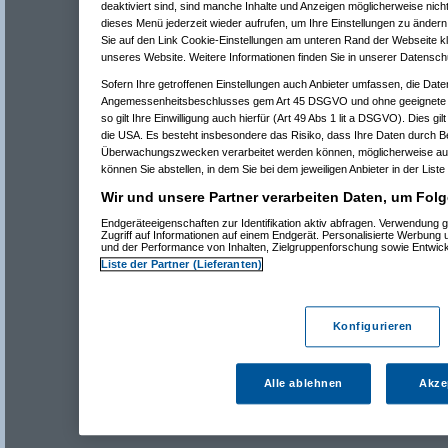
deaktiviert sind, sind manche Inhalte und Anzeigen möglicherweise nicht
dieses Menü jederzeit wieder aufrufen, um Ihre Einstellungen zu ändern 
Sie auf den Link Cookie-Einstellungen am unteren Rand der Webseite kli
unseres Website. Weitere Informationen finden Sie in unserer Datensch
Sofern Ihre getroffenen Einstellungen auch Anbieter umfassen, die Daten
Angemessenheitsbeschlusses gem Art 45 DSGVO und ohne geeignete G
so gilt Ihre Einwilligung auch hierfür (Art 49 Abs 1 lit a DSGVO). Dies gi
die USA. Es besteht insbesondere das Risiko, dass Ihre Daten durch B
Überwachungszwecken verarbeitet werden können, möglicherweise auc
können Sie abstellen, in dem Sie bei dem jeweiligen Anbieter in der Liste
Wir und unsere Partner verarbeiten Daten, um Folg
Endgeräteeigenschaften zur Identifikation aktiv abfragen. Verwendung 
Zugriff auf Informationen auf einem Endgerät. Personalisierte Werbung
und der Performance von Inhalten, Zielgruppenforschung sowie Entwic
Liste der Partner (Lieferanten)
Konfigurieren
Alle ablehnen
Akze