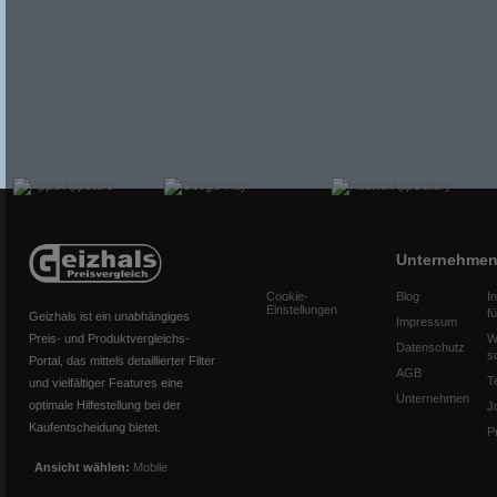
Unternehme
Cookie-
Blog
I
Einstellungen
f
Geizhals ist ein unabhängiges
Impressum
Preis- und Produktvergleichs-
W
Datenschutz
s
Portal, das mittels detaillierter Filter
AGB
T
und vielfältiger Features eine
Unternehmen
optimale Hilfestellung bei der
J
Kaufentscheidung bietet.
P
Ansicht wählen:
Mobile