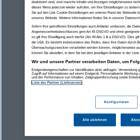
deaktiviert sind, sind manche Inhalte und Anzeigen möglicherweise nicht
dieses Menü jederzeit wieder aufrufen, um Ihre Einstellungen zu ändern 
Sie auf den Link Cookie-Einstellungen am unteren Rand der Webseite kli
unseres Website. Weitere Informationen finden Sie in unserer Datensch
Sofern Ihre getroffenen Einstellungen auch Anbieter umfassen, die Daten
Angemessenheitsbeschlusses gem Art 45 DSGVO und ohne geeignete G
so gilt Ihre Einwilligung auch hierfür (Art 49 Abs 1 lit a DSGVO). Dies gi
die USA. Es besteht insbesondere das Risiko, dass Ihre Daten durch B
Überwachungszwecken verarbeitet werden können, möglicherweise auc
können Sie abstellen, in dem Sie bei dem jeweiligen Anbieter in der Liste
Wir und unsere Partner verarbeiten Daten, um Folg
Endgeräteeigenschaften zur Identifikation aktiv abfragen. Verwendung 
Zugriff auf Informationen auf einem Endgerät. Personalisierte Werbung
und der Performance von Inhalten, Zielgruppenforschung sowie Entwic
Liste der Partner (Lieferanten)
Konfigurieren
Alle ablehnen
Akze