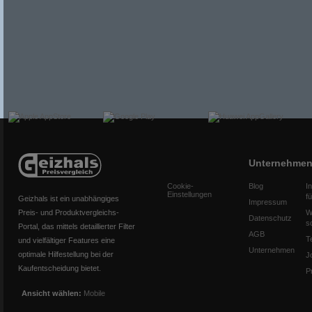
Unternehme
Cookie-
Blog
I
Einstellungen
f
Geizhals ist ein unabhängiges
Impressum
Preis- und Produktvergleichs-
W
Datenschutz
s
Portal, das mittels detaillierter Filter
AGB
T
und vielfältiger Features eine
Unternehmen
optimale Hilfestellung bei der
J
Kaufentscheidung bietet.
P
Ansicht wählen:
Mobile