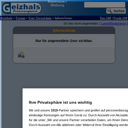
Impressum
|
Werbung
Geizhals
»
Forum
»
User-Verzeichnis
» lphoneJonas
Top-100
|
Fresh-100
Du bist nicht angemeldet. [
Login/Registrieren
]
lphoneJonas
Nur für angemeldete User sichtbar.
Ihre Privatsphäre ist uns wichtig
Wir und unsere
1019
-Partner speichern und greifen auf personenbezo
eindeutige Kennungen auf Ihrem Gerät zu. Durch Auswahl von Akzeptier
für die unter „Wir und unsere Partner verarbeiten Daten, um Ihnen Dien
Durch Auswahl von Alle ablehnen oder Widerruf Ihrer Einwilligung werde