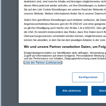
deaktiviert sind, sind manche Inhalte und Anzeigen möglicherweise nicht
dieses Menü jederzeit wieder aufrufen, um Ihre Einstellungen zu ändern 
Sie auf den Link Cookie-Einstellungen am unteren Rand der Webseite kli
unseres Website. Weitere Informationen finden Sie in unserer Datensch
Sofern Ihre getroffenen Einstellungen auch Anbieter umfassen, die Daten
Angemessenheitsbeschlusses gem Art 45 DSGVO und ohne geeignete G
so gilt Ihre Einwilligung auch hierfür (Art 49 Abs 1 lit a DSGVO). Dies gi
die USA. Es besteht insbesondere das Risiko, dass Ihre Daten durch B
Überwachungszwecken verarbeitet werden können, möglicherweise auc
können Sie abstellen, in dem Sie bei dem jeweiligen Anbieter in der Liste
Wir und unsere Partner verarbeiten Daten, um Folg
Endgeräteeigenschaften zur Identifikation aktiv abfragen. Verwendung 
Zugriff auf Informationen auf einem Endgerät. Personalisierte Werbung
und der Performance von Inhalten, Zielgruppenforschung sowie Entwic
Liste der Partner (Lieferanten)
Konfigurieren
Alle ablehnen
Akze