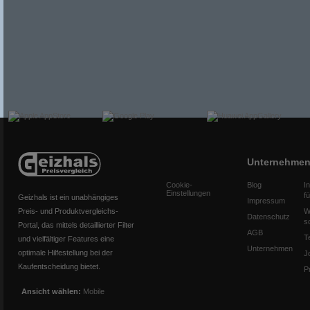
Unternehme
Cookie-
Blog
I
Einstellungen
f
Geizhals ist ein unabhängiges
Impressum
Preis- und Produktvergleichs-
W
Datenschutz
s
Portal, das mittels detaillierter Filter
AGB
T
und vielfältiger Features eine
Unternehmen
optimale Hilfestellung bei der
J
Kaufentscheidung bietet.
P
Ansicht wählen:
Mobile