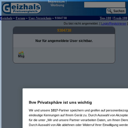
Impressum
|
Werbung
Geizhals
»
Forum
»
User-Verzeichnis
» 9384738
Top-100
|
Fresh-100
Du bist nicht angemeldet. [
Login/Registrieren
]
9384738
Nur für angemeldete User sichtbar.
Ihre Privatsphäre ist uns wichtig
Wir und unsere
1017
-Partner speichern und greifen auf personenbezo
eindeutige Kennungen auf Ihrem Gerät zu. Durch Auswahl von Akzeptier
für die unter „Wir und unsere Partner verarbeiten Daten, um Ihnen Dien
Durch Auswahl von Alle ablehnen oder Widerruf Ihrer Einwilligung werde