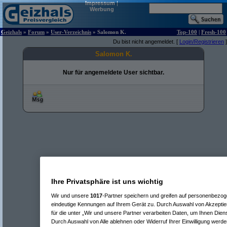
Impressum
|
Werbung
Geizhals
»
Forum
»
User-Verzeichnis
» Salomon K.
Top-100
|
Fresh-100
Du bist nicht angemeldet. [
Login/Registrieren
]
Salomon K.
Nur für angemeldete User sichtbar.
Ihre Privatsphäre ist uns wichtig
Wir und unsere
1017
-Partner speichern und greifen auf personenbezo
eindeutige Kennungen auf Ihrem Gerät zu. Durch Auswahl von Akzeptier
für die unter „Wir und unsere Partner verarbeiten Daten, um Ihnen Dien
Durch Auswahl von Alle ablehnen oder Widerruf Ihrer Einwilligung werde