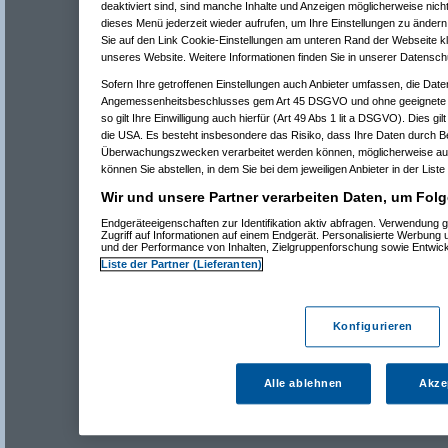
deaktiviert sind, sind manche Inhalte und Anzeigen möglicherweise nicht
dieses Menü jederzeit wieder aufrufen, um Ihre Einstellungen zu ändern 
Sie auf den Link Cookie-Einstellungen am unteren Rand der Webseite kli
unseres Website. Weitere Informationen finden Sie in unserer Datensch
Sofern Ihre getroffenen Einstellungen auch Anbieter umfassen, die Daten
Angemessenheitsbeschlusses gem Art 45 DSGVO und ohne geeignete G
so gilt Ihre Einwilligung auch hierfür (Art 49 Abs 1 lit a DSGVO). Dies gi
die USA. Es besteht insbesondere das Risiko, dass Ihre Daten durch B
Überwachungszwecken verarbeitet werden können, möglicherweise auc
können Sie abstellen, in dem Sie bei dem jeweiligen Anbieter in der Liste
Wir und unsere Partner verarbeiten Daten, um Folg
Endgeräteeigenschaften zur Identifikation aktiv abfragen. Verwendung 
Zugriff auf Informationen auf einem Endgerät. Personalisierte Werbung
und der Performance von Inhalten, Zielgruppenforschung sowie Entwic
Liste der Partner (Lieferanten)
Konfigurieren
Alle ablehnen
Akze