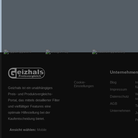
Unternehme
Cookie-
Blog
I
Einstellungen
f
Geizhals ist ein unabhängiges
Impressum
Preis- und Produktvergleichs-
W
Datenschutz
s
Portal, das mittels detaillierter Filter
AGB
T
und vielfältiger Features eine
Unternehmen
optimale Hilfestellung bei der
J
Kaufentscheidung bietet.
P
Ansicht wählen:
Mobile