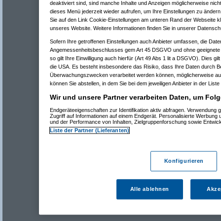
deaktiviert sind, sind manche Inhalte und Anzeigen möglicherweise nicht
dieses Menü jederzeit wieder aufrufen, um Ihre Einstellungen zu ändern 
Sie auf den Link Cookie-Einstellungen am unteren Rand der Webseite kli
unseres Website. Weitere Informationen finden Sie in unserer Datensch
Sofern Ihre getroffenen Einstellungen auch Anbieter umfassen, die Daten
Angemessenheitsbeschlusses gem Art 45 DSGVO und ohne geeignete G
so gilt Ihre Einwilligung auch hierfür (Art 49 Abs 1 lit a DSGVO). Dies gi
die USA. Es besteht insbesondere das Risiko, dass Ihre Daten durch B
Überwachungszwecken verarbeitet werden können, möglicherweise auc
können Sie abstellen, in dem Sie bei dem jeweiligen Anbieter in der Liste
Wir und unsere Partner verarbeiten Daten, um Folg
Endgeräteeigenschaften zur Identifikation aktiv abfragen. Verwendung 
Zugriff auf Informationen auf einem Endgerät. Personalisierte Werbung
und der Performance von Inhalten, Zielgruppenforschung sowie Entwic
Liste der Partner (Lieferanten)
Konfigurieren
Alle ablehnen
Akze