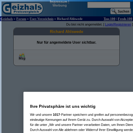
Impressum
|
Werbung
Geizhals
»
Forum
»
User-Verzeichnis
» Richard Ahlswede
Top-100
|
Fresh-100
Du bist nicht angemeldet. [
Login/Registrieren
]
Richard Ahlswede
Nur für angemeldete User sichtbar.
Ihre Privatsphäre ist uns wichtig
Wir und unsere
1017
-Partner speichern und greifen auf personenbezo
eindeutige Kennungen auf Ihrem Gerät zu. Durch Auswahl von Akzeptier
für die unter „Wir und unsere Partner verarbeiten Daten, um Ihnen Dien
Durch Auswahl von Alle ablehnen oder Widerruf Ihrer Einwilligung werde