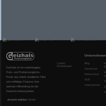
Unternehme
Cookie-
Blog
I
Einstellungen
f
Geizhals ist ein unabhängiges
Impressum
Preis- und Produktvergleichs-
W
Datenschutz
s
Portal, das mittels detaillierter Filter
AGB
T
und vielfältiger Features eine
Unternehmen
optimale Hilfestellung bei der
J
Kaufentscheidung bietet.
P
Ansicht wählen:
Mobile