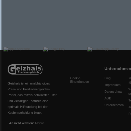
Unternehme
Cookie-
Blog
I
Einstellungen
f
Geizhals ist ein unabhängiges
Impressum
Preis- und Produktvergleichs-
W
Datenschutz
s
Portal, das mittels detaillierter Filter
AGB
T
und vielfältiger Features eine
Unternehmen
optimale Hilfestellung bei der
J
Kaufentscheidung bietet.
P
Ansicht wählen:
Mobile