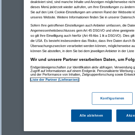
deaktiviert sind, sind manche Inhalte und Anzeigen möglicherweise nicht
dieses Menü jederzeit wieder aufrufen, um Ihre Einstellungen zu ändern 
Sie auf den Link Cookie-Einstellungen am unteren Rand der Webseite kli
unseres Website. Weitere Informationen finden Sie in unserer Datensch
Sofern Ihre getroffenen Einstellungen auch Anbieter umfassen, die Daten
Angemessenheitsbeschlusses gem Art 45 DSGVO und ohne geeignete G
so gilt Ihre Einwilligung auch hierfür (Art 49 Abs 1 lit a DSGVO). Dies gi
die USA. Es besteht insbesondere das Risiko, dass Ihre Daten durch B
Überwachungszwecken verarbeitet werden können, möglicherweise auc
können Sie abstellen, in dem Sie bei dem jeweiligen Anbieter in der Liste
Wir und unsere Partner verarbeiten Daten, um Folg
Endgeräteeigenschaften zur Identifikation aktiv abfragen. Verwendung 
Zugriff auf Informationen auf einem Endgerät. Personalisierte Werbung
und der Performance von Inhalten, Zielgruppenforschung sowie Entwic
Liste der Partner (Lieferanten)
Konfigurieren
Alle ablehnen
Akze