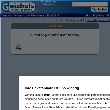
Impressum
|
Werbung
Geizhals
»
Forum
»
User-Verzeichnis
» Hal12345
Top-100
|
Fresh-100
Du bist nicht angemeldet. [
Login/Registrieren
]
Hal12345
Nur für angemeldete User sichtbar.
Ihre Privatsphäre ist uns wichtig
Wir und unsere
1019
-Partner speichern und greifen auf personenbezo
eindeutige Kennungen auf Ihrem Gerät zu. Durch Auswahl von Akzeptier
für die unter „Wir und unsere Partner verarbeiten Daten, um Ihnen Dien
Durch Auswahl von Alle ablehnen oder Widerruf Ihrer Einwilligung werde