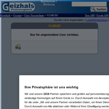
Impressum
|
Werbung
Geizhals
»
Forum
»
User-Verzeichnis
» VLMUDI
Top-100
|
Fresh-100
Du bist nicht angemeldet. [
Login/Registrieren
]
VLMUDI
Nur für angemeldete User sichtbar.
Ihre Privatsphäre ist uns wichtig
Wir und unsere
1019
-Partner speichern und greifen auf personenbezo
eindeutige Kennungen auf Ihrem Gerät zu. Durch Auswahl von Akzeptier
für die unter „Wir und unsere Partner verarbeiten Daten, um Ihnen Dien
Durch Auswahl von Alle ablehnen oder Widerruf Ihrer Einwilligung werde