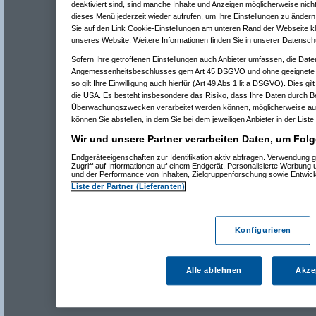
deaktiviert sind, sind manche Inhalte und Anzeigen möglicherweise nicht
dieses Menü jederzeit wieder aufrufen, um Ihre Einstellungen zu ändern 
Sie auf den Link Cookie-Einstellungen am unteren Rand der Webseite kli
unseres Website. Weitere Informationen finden Sie in unserer Datensch
Sofern Ihre getroffenen Einstellungen auch Anbieter umfassen, die Daten
Angemessenheitsbeschlusses gem Art 45 DSGVO und ohne geeignete G
so gilt Ihre Einwilligung auch hierfür (Art 49 Abs 1 lit a DSGVO). Dies gi
die USA. Es besteht insbesondere das Risiko, dass Ihre Daten durch B
Überwachungszwecken verarbeitet werden können, möglicherweise auc
können Sie abstellen, in dem Sie bei dem jeweiligen Anbieter in der Liste
Wir und unsere Partner verarbeiten Daten, um Folg
Endgeräteeigenschaften zur Identifikation aktiv abfragen. Verwendung 
Zugriff auf Informationen auf einem Endgerät. Personalisierte Werbung
und der Performance von Inhalten, Zielgruppenforschung sowie Entwic
Liste der Partner (Lieferanten)
Konfigurieren
Alle ablehnen
Akze