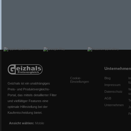
Unternehme
Cookie-
Blog
I
Einstellungen
f
Geizhals ist ein unabhängiges
Impressum
Preis- und Produktvergleichs-
W
Datenschutz
s
Portal, das mittels detaillierter Filter
AGB
T
und vielfältiger Features eine
Unternehmen
optimale Hilfestellung bei der
J
Kaufentscheidung bietet.
P
Ansicht wählen:
Mobile