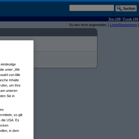
Top-100
|
Fresh-100
Du bist nicht angemeldet. [
Login/Registrieren
]
eindeutige
ie unter „Wir
wahl von Alle
anche Inhalte
rufen, um Ihre
n am unteren
den Sie in
nes
tteln, so gilt
n die USA. Es
wecken
ellen, in dem