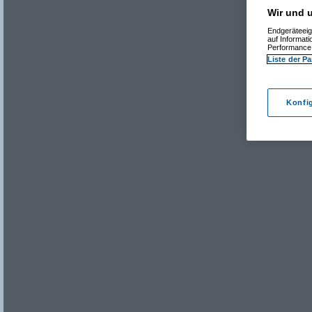
Wir und u
Endgeräteeig
auf Informat
Performance 
Liste der Pa
Konfi