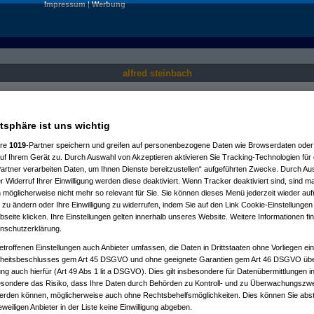
Impressum
|
Werbung
alfred steinbach
Nur für angemeldete User sichtbar.
atsphäre ist uns wichtig
ere
1019
-Partner speichern und greifen auf personenbezogene Daten wie Browserdaten oder 
f Ihrem Gerät zu. Durch Auswahl von Akzeptieren aktivieren Sie Tracking-Technologien für d
artner verarbeiten Daten, um Ihnen Dienste bereitzustellen“ aufgeführten Zwecke. Durch Aus
 Widerruf Ihrer Einwilligung werden diese deaktiviert. Wenn Tracker deaktiviert sind, sind m
 möglicherweise nicht mehr so relevant für Sie. Sie können dieses Menü jederzeit wieder auf
 zu ändern oder Ihre Einwilligung zu widerrufen, indem Sie auf den Link Cookie-Einstellunge
eite klicken. Ihre Einstellungen gelten innerhalb unseres Website. Weitere Informationen fin
nschutzerklärung.
etroffenen Einstellungen auch Anbieter umfassen, die Daten in Drittstaaten ohne Vorliegen ei
itsbeschlusses gem Art 45 DSGVO und ohne geeignete Garantien gem Art 46 DSGVO übermi
gung auch hierfür (Art 49 Abs 1 lit a DSGVO). Dies gilt insbesondere für Datenübermittlungen i
esondere das Risiko, dass Ihre Daten durch Behörden zu Kontroll- und zu Überwachungsz
werden können, möglicherweise auch ohne Rechtsbehelfsmöglichkeiten. Dies können Sie abst
eweiligen Anbieter in der Liste keine Einwilligung abgeben.