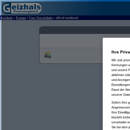
Geizhals
»
Forum
»
User-Verzeichnis
» alfred steinbach
Ihre Priv
Wir und uns
Kennungen au
und unsere P
ablehnen oder
und Anzeigen
Einstellungen
Rand der Webs
unserer Date
Sofern Ihre g
Angemessenhe
Ihre Einwilli
besteht insb
verarbeitet 
Sie bei dem j