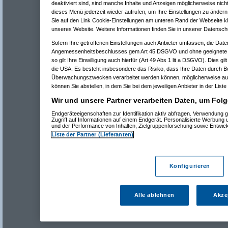
deaktiviert sind, sind manche Inhalte und Anzeigen möglicherweise nicht
dieses Menü jederzeit wieder aufrufen, um Ihre Einstellungen zu ändern 
Sie auf den Link Cookie-Einstellungen am unteren Rand der Webseite kli
unseres Website. Weitere Informationen finden Sie in unserer Datensch
Sofern Ihre getroffenen Einstellungen auch Anbieter umfassen, die Daten
Angemessenheitsbeschlusses gem Art 45 DSGVO und ohne geeignete G
so gilt Ihre Einwilligung auch hierfür (Art 49 Abs 1 lit a DSGVO). Dies gi
die USA. Es besteht insbesondere das Risiko, dass Ihre Daten durch B
Überwachungszwecken verarbeitet werden können, möglicherweise auc
können Sie abstellen, in dem Sie bei dem jeweiligen Anbieter in der Liste
Wir und unsere Partner verarbeiten Daten, um Folg
Endgeräteeigenschaften zur Identifikation aktiv abfragen. Verwendung 
Zugriff auf Informationen auf einem Endgerät. Personalisierte Werbung
und der Performance von Inhalten, Zielgruppenforschung sowie Entwic
Liste der Partner (Lieferanten)
Konfigurieren
Alle ablehnen
Akze