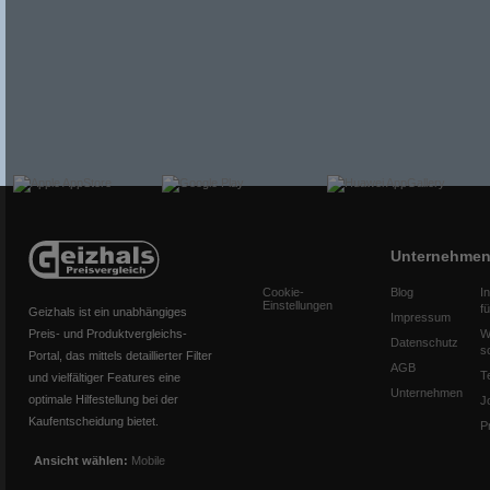
Unternehme
Cookie-
Blog
I
Einstellungen
f
Geizhals ist ein unabhängiges
Impressum
Preis- und Produktvergleichs-
W
Datenschutz
s
Portal, das mittels detaillierter Filter
AGB
T
und vielfältiger Features eine
Unternehmen
optimale Hilfestellung bei der
J
Kaufentscheidung bietet.
P
Ansicht wählen:
Mobile