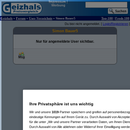
Impressum
|
Werbung
Geizhals
»
Forum
»
User-Verzeichnis
» Simon Bauer5
Top-100
|
Fresh-100
Du bist nicht angemeldet. [
Login/Registrieren
]
Simon Bauer5
Nur für angemeldete User sichtbar.
Ihre Privatsphäre ist uns wichtig
Wir und unsere
1019
-Partner speichern und greifen auf personenbezo
eindeutige Kennungen auf Ihrem Gerät zu. Durch Auswahl von Akzeptier
für die unter „Wir und unsere Partner verarbeiten Daten, um Ihnen Dien
Durch Auswahl von Alle ablehnen oder Widerruf Ihrer Einwilligung werde