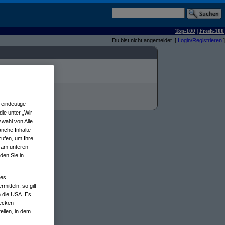
Top-100
|
Fresh-100
Du bist nicht angemeldet. [
Login/Registrieren
]
eindeutige
ie unter „Wir
wahl von Alle
anche Inhalte
rufen, um Ihre
n am unteren
den Sie in
nes
tteln, so gilt
n die USA. Es
wecken
ellen, in dem