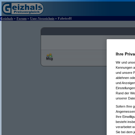
Geizhals
»
Forum
»
User-Verzeichnis
» FabriceH
Ihre Priv
Wir und uns
Kennungen au
und unsere P
ablehnen oder
und Anzeigen
Einstellungen
Rand der Webs
unserer Date
Sofern Ihre g
Angemessenhe
Ihre Einwilli
besteht insb
verarbeitet 
Sie bei dem j