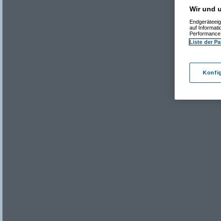
Wir und u
Endgeräteeig
auf Informat
Performance 
Liste der Pa
Konfi