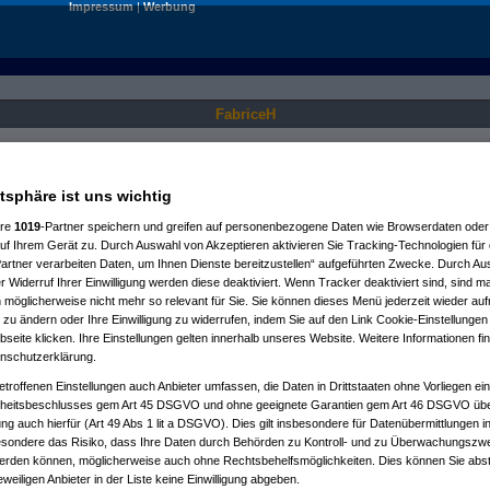
Impressum
|
Werbung
FabriceH
Nur für angemeldete User sichtbar.
atsphäre ist uns wichtig
ere
1019
-Partner speichern und greifen auf personenbezogene Daten wie Browserdaten oder 
f Ihrem Gerät zu. Durch Auswahl von Akzeptieren aktivieren Sie Tracking-Technologien für d
artner verarbeiten Daten, um Ihnen Dienste bereitzustellen“ aufgeführten Zwecke. Durch Aus
 Widerruf Ihrer Einwilligung werden diese deaktiviert. Wenn Tracker deaktiviert sind, sind m
 möglicherweise nicht mehr so relevant für Sie. Sie können dieses Menü jederzeit wieder auf
 zu ändern oder Ihre Einwilligung zu widerrufen, indem Sie auf den Link Cookie-Einstellunge
eite klicken. Ihre Einstellungen gelten innerhalb unseres Website. Weitere Informationen fin
nschutzerklärung.
etroffenen Einstellungen auch Anbieter umfassen, die Daten in Drittstaaten ohne Vorliegen ei
itsbeschlusses gem Art 45 DSGVO und ohne geeignete Garantien gem Art 46 DSGVO übermi
gung auch hierfür (Art 49 Abs 1 lit a DSGVO). Dies gilt insbesondere für Datenübermittlungen i
esondere das Risiko, dass Ihre Daten durch Behörden zu Kontroll- und zu Überwachungsz
werden können, möglicherweise auch ohne Rechtsbehelfsmöglichkeiten. Dies können Sie abst
eweiligen Anbieter in der Liste keine Einwilligung abgeben.