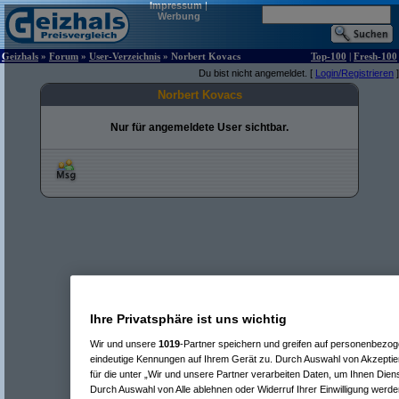
Impressum
|
Werbung
Geizhals
»
Forum
»
User-Verzeichnis
» Norbert Kovacs
Top-100
|
Fresh-100
Du bist nicht angemeldet. [
Login/Registrieren
]
Norbert Kovacs
Nur für angemeldete User sichtbar.
Ihre Privatsphäre ist uns wichtig
Wir und unsere
1019
-Partner speichern und greifen auf personenbezo
eindeutige Kennungen auf Ihrem Gerät zu. Durch Auswahl von Akzeptier
für die unter „Wir und unsere Partner verarbeiten Daten, um Ihnen Dien
Durch Auswahl von Alle ablehnen oder Widerruf Ihrer Einwilligung werde