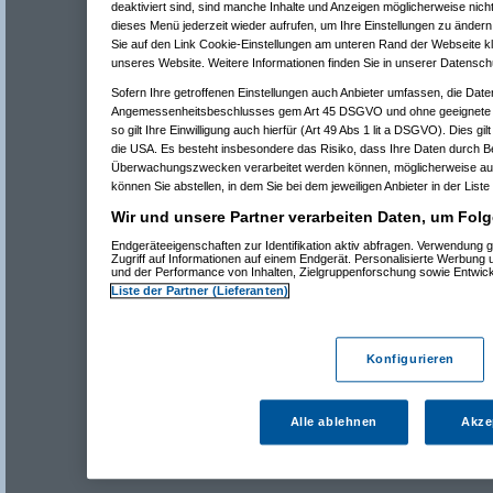
deaktiviert sind, sind manche Inhalte und Anzeigen möglicherweise nicht
dieses Menü jederzeit wieder aufrufen, um Ihre Einstellungen zu ändern 
Sie auf den Link Cookie-Einstellungen am unteren Rand der Webseite kli
unseres Website. Weitere Informationen finden Sie in unserer Datensch
Sofern Ihre getroffenen Einstellungen auch Anbieter umfassen, die Daten
Angemessenheitsbeschlusses gem Art 45 DSGVO und ohne geeignete G
so gilt Ihre Einwilligung auch hierfür (Art 49 Abs 1 lit a DSGVO). Dies gi
die USA. Es besteht insbesondere das Risiko, dass Ihre Daten durch B
Überwachungszwecken verarbeitet werden können, möglicherweise auc
können Sie abstellen, in dem Sie bei dem jeweiligen Anbieter in der Liste
Wir und unsere Partner verarbeiten Daten, um Folg
Endgeräteeigenschaften zur Identifikation aktiv abfragen. Verwendung 
Zugriff auf Informationen auf einem Endgerät. Personalisierte Werbung
und der Performance von Inhalten, Zielgruppenforschung sowie Entwic
Liste der Partner (Lieferanten)
Konfigurieren
Alle ablehnen
Akze