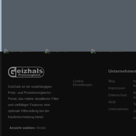
Unternehme
Cookie-
Blog
I
Einstellungen
f
Geizhals ist ein unabhängiges
Impressum
Preis- und Produktvergleichs-
W
Datenschutz
s
Portal, das mittels detaillierter Filter
AGB
T
und vielfältiger Features eine
Unternehmen
optimale Hilfestellung bei der
J
Kaufentscheidung bietet.
P
Ansicht wählen:
Mobile