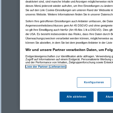
deaktiviert sind, sind manche Inhalte und Anzeigen möglicherweise nicht
dieses Menü jederzeit wieder aufrufen, um Ihre Einstellungen zu ändern 
Sie auf den Link Cookie-Einstellungen am unteren Rand der Webseite kli
unseres Website. Weitere Informationen finden Sie in unserer Datensch
Sofern Ihre getroffenen Einstellungen auch Anbieter umfassen, die Daten
Angemessenheitsbeschlusses gem Art 45 DSGVO und ohne geeignete G
so gilt Ihre Einwilligung auch hierfür (Art 49 Abs 1 lit a DSGVO). Dies gi
die USA. Es besteht insbesondere das Risiko, dass Ihre Daten durch B
Überwachungszwecken verarbeitet werden können, möglicherweise auc
können Sie abstellen, in dem Sie bei dem jeweiligen Anbieter in der Liste
Wir und unsere Partner verarbeiten Daten, um Folg
Endgeräteeigenschaften zur Identifikation aktiv abfragen. Verwendung 
Zugriff auf Informationen auf einem Endgerät. Personalisierte Werbung
und der Performance von Inhalten, Zielgruppenforschung sowie Entwic
Liste der Partner (Lieferanten)
Konfigurieren
Alle ablehnen
Akze