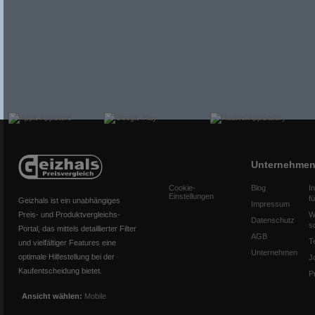
Unternehme
Cookie-
Blog
I
Einstellungen
f
Geizhals ist ein unabhängiges
Impressum
Preis- und Produktvergleichs-
W
Datenschutz
s
Portal, das mittels detaillierter Filter
AGB
T
und vielfältiger Features eine
Unternehmen
optimale Hilfestellung bei der
J
Kaufentscheidung bietet.
P
Ansicht wählen:
Mobile