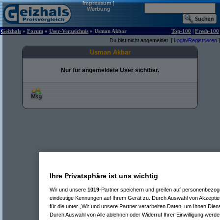
Impressum
|
Werbung
Geizhals
»
Forum
»
User-Verzeichnis
» Usman Akbar
Top-100
|
Fresh-100
Du bist nicht angemeldet. [
Login/Registrieren
]
Usman Akbar
Nur für angemeldete User sichtbar.
Ihre Privatsphäre ist uns wichtig
Wir und unsere
1019
-Partner speichern und greifen auf personenbezo
eindeutige Kennungen auf Ihrem Gerät zu. Durch Auswahl von Akzeptier
für die unter „Wir und unsere Partner verarbeiten Daten, um Ihnen Dien
Durch Auswahl von Alle ablehnen oder Widerruf Ihrer Einwilligung werde