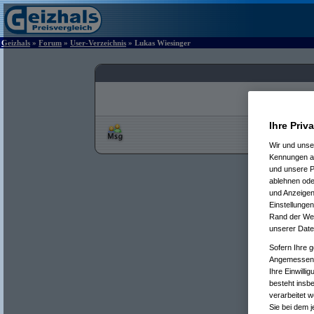
Geizhals
»
Forum
»
User-Verzeichnis
» Lukas Wiesinger
Ihre Priv
Wir und uns
Kennungen au
und unsere P
ablehnen oder
und Anzeigen
Einstellungen
Rand der Webs
unserer Date
Sofern Ihre g
Angemessenhe
Ihre Einwilli
besteht insb
verarbeitet 
Sie bei dem j