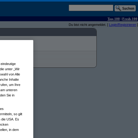
Top-100
|
Fresh-100
Du bist nicht angemeldet. [
Login/Registrieren
]
eindeutige
ie unter „Wir
wahl von Alle
anche Inhalte
rufen, um Ihre
n am unteren
den Sie in
nes
tteln, so gilt
n die USA. Es
wecken
ellen, in dem