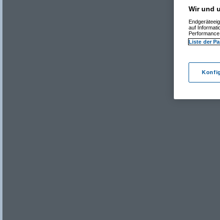
Wir und u
Endgeräteeig
auf Informat
Performance 
Liste der Pa
Konfi