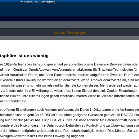
Impressum
|
Werbung
Lukas Wiesinger
Nur für angemeldete User sichtbar.
atsphäre ist uns wichtig
ere
1019
-Partner speichern und greifen auf personenbezogene Daten wie Browserdaten oder 
f Ihrem Gerät zu. Durch Auswahl von Akzeptieren aktivieren Sie Tracking-Technologien für d
artner verarbeiten Daten, um Ihnen Dienste bereitzustellen“ aufgeführten Zwecke. Durch Aus
 Widerruf Ihrer Einwilligung werden diese deaktiviert. Wenn Tracker deaktiviert sind, sind m
 möglicherweise nicht mehr so relevant für Sie. Sie können dieses Menü jederzeit wieder auf
 zu ändern oder Ihre Einwilligung zu widerrufen, indem Sie auf den Link Cookie-Einstellunge
eite klicken. Ihre Einstellungen gelten innerhalb unseres Website. Weitere Informationen fin
nschutzerklärung.
etroffenen Einstellungen auch Anbieter umfassen, die Daten in Drittstaaten ohne Vorliegen ei
itsbeschlusses gem Art 45 DSGVO und ohne geeignete Garantien gem Art 46 DSGVO übermi
gung auch hierfür (Art 49 Abs 1 lit a DSGVO). Dies gilt insbesondere für Datenübermittlungen i
esondere das Risiko, dass Ihre Daten durch Behörden zu Kontroll- und zu Überwachungsz
werden können, möglicherweise auch ohne Rechtsbehelfsmöglichkeiten. Dies können Sie abst
eweiligen Anbieter in der Liste keine Einwilligung abgeben.