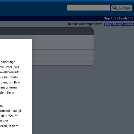
Top-100
|
Fresh-100
Du bist nicht angemeldet. [
Login/Registrieren
]
eindeutige
ie unter „Wir
wahl von Alle
anche Inhalte
rufen, um Ihre
n am unteren
den Sie in
nes
tteln, so gilt
n die USA. Es
wecken
ellen, in dem