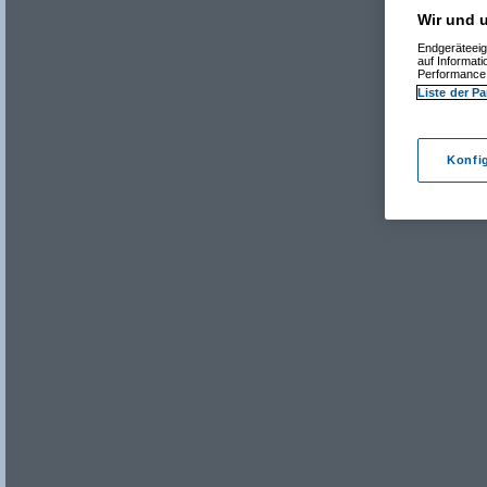
Wir und u
Endgeräteeig
auf Informat
Performance 
Liste der Pa
Konfi