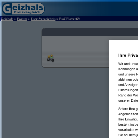
Geizhals
»
Forum
»
User-Verzeichnis
» PssCPlover69
Ihre Priv
Wir und uns
Kennungen au
und unsere P
ablehnen oder
und Anzeigen
Einstellungen
Rand der Webs
unserer Date
Sofern Ihre g
Angemessenhe
Ihre Einwilli
besteht insb
verarbeitet 
Sie bei dem j