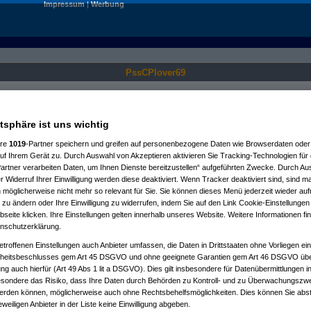
Impressum
|
Werbung
PssCPlover69
Nur für angemeldete User sichtbar.
atsphäre ist uns wichtig
ere
1019
-Partner speichern und greifen auf personenbezogene Daten wie Browserdaten oder 
f Ihrem Gerät zu. Durch Auswahl von Akzeptieren aktivieren Sie Tracking-Technologien für d
artner verarbeiten Daten, um Ihnen Dienste bereitzustellen“ aufgeführten Zwecke. Durch Aus
 Widerruf Ihrer Einwilligung werden diese deaktiviert. Wenn Tracker deaktiviert sind, sind m
 möglicherweise nicht mehr so relevant für Sie. Sie können dieses Menü jederzeit wieder auf
 zu ändern oder Ihre Einwilligung zu widerrufen, indem Sie auf den Link Cookie-Einstellunge
eite klicken. Ihre Einstellungen gelten innerhalb unseres Website. Weitere Informationen fin
nschutzerklärung.
etroffenen Einstellungen auch Anbieter umfassen, die Daten in Drittstaaten ohne Vorliegen ei
itsbeschlusses gem Art 45 DSGVO und ohne geeignete Garantien gem Art 46 DSGVO übermi
gung auch hierfür (Art 49 Abs 1 lit a DSGVO). Dies gilt insbesondere für Datenübermittlungen i
esondere das Risiko, dass Ihre Daten durch Behörden zu Kontroll- und zu Überwachungsz
werden können, möglicherweise auch ohne Rechtsbehelfsmöglichkeiten. Dies können Sie abst
eweiligen Anbieter in der Liste keine Einwilligung abgeben.