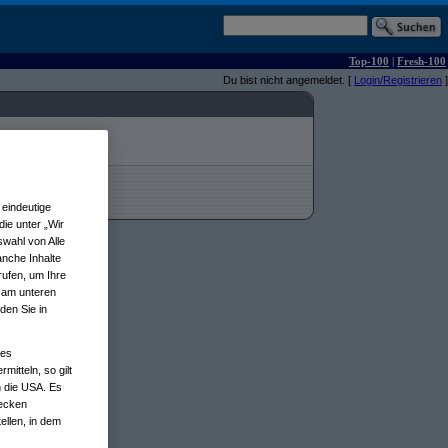
Top-100
|
Fresh-100
Du bist nicht angemeldet. [
Login/Registrieren
]
eindeutige
ie unter „Wir
wahl von Alle
anche Inhalte
rufen, um Ihre
n am unteren
den Sie in
nes
tteln, so gilt
n die USA. Es
wecken
ellen, in dem