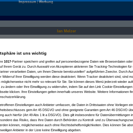
Impressum
|
Werbung
Ian Melzer
Nur für angemeldete User sichtbar.
atsphäre ist uns wichtig
ere
1017
-Partner speichern und greifen auf personenbezogene Daten wie Browserdaten oder 
f Ihrem Gerät zu. Durch Auswahl von Akzeptieren aktivieren Sie Tracking-Technologien für d
artner verarbeiten Daten, um Ihnen Dienste bereitzustellen“ aufgeführten Zwecke. Durch Aus
 Widerruf Ihrer Einwilligung werden diese deaktiviert. Wenn Tracker deaktiviert sind, sind m
 möglicherweise nicht mehr so relevant für Sie. Sie können dieses Menü jederzeit wieder auf
 zu ändern oder Ihre Einwilligung zu widerrufen, indem Sie auf den Link Cookie-Einstellunge
eite klicken. Ihre Einstellungen gelten innerhalb unseres Website. Weitere Informationen fin
nschutzerklärung.
etroffenen Einstellungen auch Anbieter umfassen, die Daten in Drittstaaten ohne Vorliegen ei
itsbeschlusses gem Art 45 DSGVO und ohne geeignete Garantien gem Art 46 DSGVO übermi
gung auch hierfür (Art 49 Abs 1 lit a DSGVO). Dies gilt insbesondere für Datenübermittlungen i
esondere das Risiko, dass Ihre Daten durch Behörden zu Kontroll- und zu Überwachungsz
werden können, möglicherweise auch ohne Rechtsbehelfsmöglichkeiten. Dies können Sie abst
eweiligen Anbieter in der Liste keine Einwilligung abgeben.