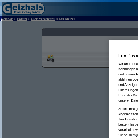
Geizhals
»
Forum
»
User-Verzeichnis
» Ian Melzer
Ihre Priv
Wir und uns
Kennungen au
und unsere P
ablehnen oder
und Anzeigen
Einstellungen
Rand der Webs
unserer Date
Sofern Ihre g
Angemessenhe
Ihre Einwilli
besteht insb
verarbeitet 
Sie bei dem j