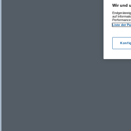
Wir und u
Endgeräteeig
auf Informat
Performance 
Liste der Pa
Konfi