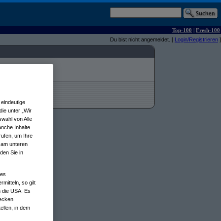
Top-100
|
Fresh-100
Du bist nicht angemeldet. [
Login/Registrieren
]
eindeutige
ie unter „Wir
wahl von Alle
anche Inhalte
rufen, um Ihre
n am unteren
den Sie in
nes
tteln, so gilt
n die USA. Es
wecken
ellen, in dem