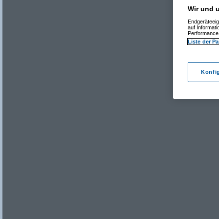
Wir und u
Endgeräteeig
auf Informat
Performance 
Liste der Pa
Konfi