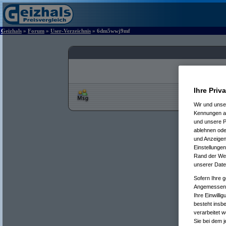
Geizhals
»
Forum
»
User-Verzeichnis
» 6dm5wwj9mf
Ihre Priv
Wir und uns
Kennungen au
und unsere P
ablehnen oder
und Anzeigen
Einstellungen
Rand der Webs
unserer Date
Sofern Ihre g
Angemessenhe
Ihre Einwilli
besteht insb
verarbeitet 
Sie bei dem j