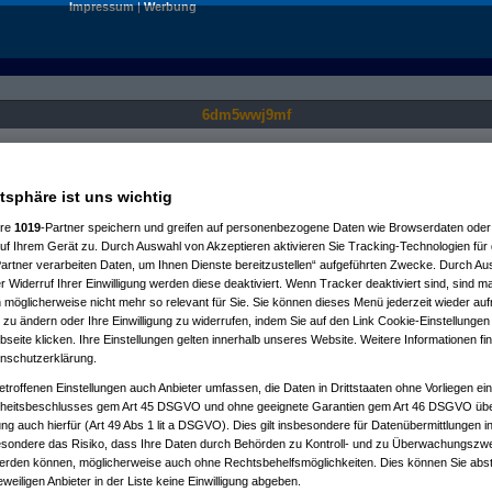
Impressum
|
Werbung
6dm5wwj9mf
Nur für angemeldete User sichtbar.
atsphäre ist uns wichtig
ere
1019
-Partner speichern und greifen auf personenbezogene Daten wie Browserdaten oder 
f Ihrem Gerät zu. Durch Auswahl von Akzeptieren aktivieren Sie Tracking-Technologien für d
artner verarbeiten Daten, um Ihnen Dienste bereitzustellen“ aufgeführten Zwecke. Durch Aus
 Widerruf Ihrer Einwilligung werden diese deaktiviert. Wenn Tracker deaktiviert sind, sind m
 möglicherweise nicht mehr so relevant für Sie. Sie können dieses Menü jederzeit wieder auf
 zu ändern oder Ihre Einwilligung zu widerrufen, indem Sie auf den Link Cookie-Einstellunge
eite klicken. Ihre Einstellungen gelten innerhalb unseres Website. Weitere Informationen fin
nschutzerklärung.
etroffenen Einstellungen auch Anbieter umfassen, die Daten in Drittstaaten ohne Vorliegen ei
itsbeschlusses gem Art 45 DSGVO und ohne geeignete Garantien gem Art 46 DSGVO übermi
gung auch hierfür (Art 49 Abs 1 lit a DSGVO). Dies gilt insbesondere für Datenübermittlungen i
esondere das Risiko, dass Ihre Daten durch Behörden zu Kontroll- und zu Überwachungsz
werden können, möglicherweise auch ohne Rechtsbehelfsmöglichkeiten. Dies können Sie abst
eweiligen Anbieter in der Liste keine Einwilligung abgeben.