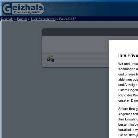
Geizhals
»
Forum
»
User-Verzeichnis
» Pascal2937
Ihre Priv
Wir und uns
Kennungen au
und unsere P
ablehnen oder
und Anzeigen
Einstellungen
Rand der Webs
unserer Date
Sofern Ihre g
Angemessenhe
Ihre Einwilli
besteht insb
verarbeitet 
Sie bei dem j