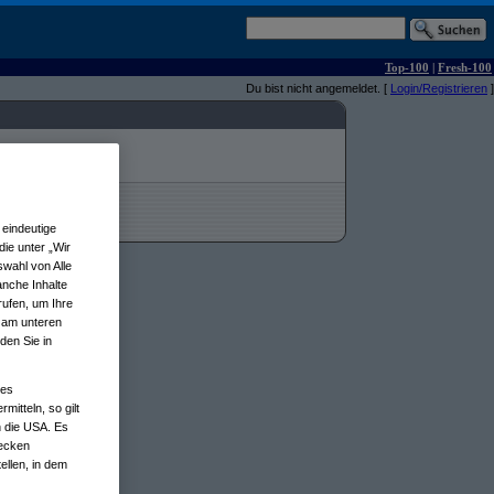
Top-100
|
Fresh-100
Du bist nicht angemeldet. [
Login/Registrieren
]
eindeutige
ie unter „Wir
wahl von Alle
anche Inhalte
rufen, um Ihre
n am unteren
den Sie in
nes
tteln, so gilt
n die USA. Es
wecken
ellen, in dem