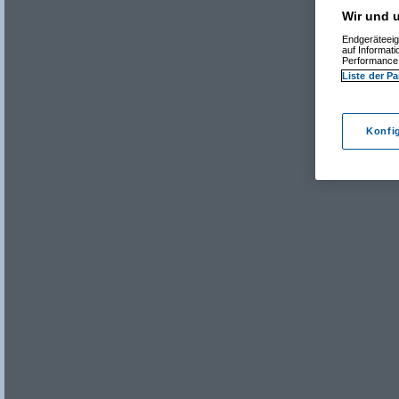
Wir und u
Endgeräteeig
auf Informat
Performance 
Liste der Pa
Konfi