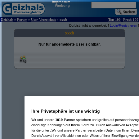
Impressum
|
Werbung
Geizhals
»
Forum
»
User-Verzeichnis
» xxxb
Top-100
|
Fresh-100
Du bist nicht angemeldet. [
Login/Registrieren
]
xxxb
Nur für angemeldete User sichtbar.
Ihre Privatsphäre ist uns wichtig
Wir und unsere
1019
-Partner speichern und greifen auf personenbezo
eindeutige Kennungen auf Ihrem Gerät zu. Durch Auswahl von Akzeptier
für die unter „Wir und unsere Partner verarbeiten Daten, um Ihnen Dien
Durch Auswahl von Alle ablehnen oder Widerruf Ihrer Einwilligung werde