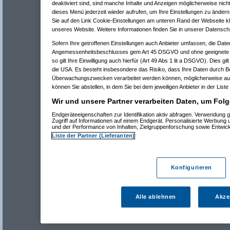
deaktiviert sind, sind manche Inhalte und Anzeigen möglicherweise nicht
dieses Menü jederzeit wieder aufrufen, um Ihre Einstellungen zu ändern 
Sie auf den Link Cookie-Einstellungen am unteren Rand der Webseite kli
unseres Website. Weitere Informationen finden Sie in unserer Datensch
Sofern Ihre getroffenen Einstellungen auch Anbieter umfassen, die Daten
Angemessenheitsbeschlusses gem Art 45 DSGVO und ohne geeignete G
so gilt Ihre Einwilligung auch hierfür (Art 49 Abs 1 lit a DSGVO). Dies gi
die USA. Es besteht insbesondere das Risiko, dass Ihre Daten durch B
Überwachungszwecken verarbeitet werden können, möglicherweise auc
können Sie abstellen, in dem Sie bei dem jeweiligen Anbieter in der Liste
Wir und unsere Partner verarbeiten Daten, um Folg
Endgeräteeigenschaften zur Identifikation aktiv abfragen. Verwendung 
Zugriff auf Informationen auf einem Endgerät. Personalisierte Werbung
und der Performance von Inhalten, Zielgruppenforschung sowie Entwic
Liste der Partner (Lieferanten)
Konfigurieren
Alle ablehnen
Akze