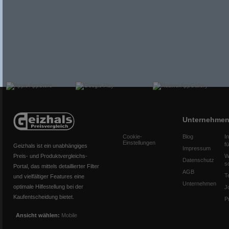
Unternehme
Cookie-
Blog
I
Einstellungen
f
Geizhals ist ein unabhängiges
Impressum
Preis- und Produktvergleichs-
W
Datenschutz
s
Portal, das mittels detaillierter Filter
AGB
T
und vielfältiger Features eine
Unternehmen
optimale Hilfestellung bei der
J
Kaufentscheidung bietet.
P
Ansicht wählen:
Mobile