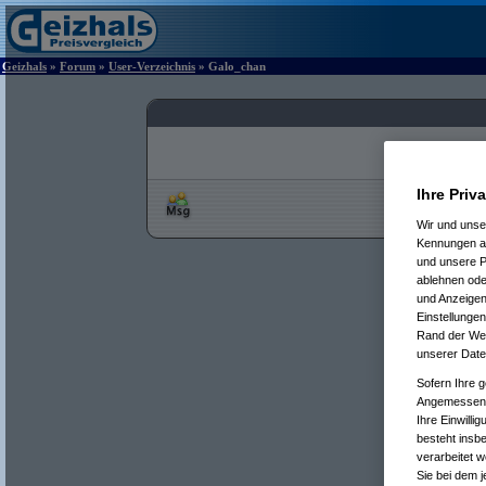
Geizhals
»
Forum
»
User-Verzeichnis
» Galo_chan
Ihre Priv
Wir und uns
Kennungen au
und unsere P
ablehnen oder
und Anzeigen
Einstellungen
Rand der Webs
unserer Date
Sofern Ihre g
Angemessenhe
Ihre Einwilli
besteht insb
verarbeitet 
Sie bei dem j