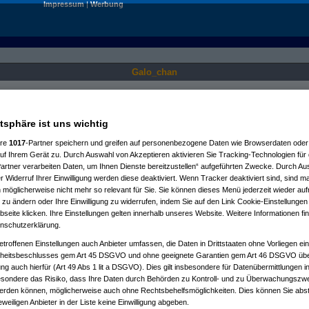
Impressum
|
Werbung
Galo_chan
Nur für angemeldete User sichtbar.
atsphäre ist uns wichtig
ere
1017
-Partner speichern und greifen auf personenbezogene Daten wie Browserdaten oder 
f Ihrem Gerät zu. Durch Auswahl von Akzeptieren aktivieren Sie Tracking-Technologien für d
artner verarbeiten Daten, um Ihnen Dienste bereitzustellen“ aufgeführten Zwecke. Durch Aus
 Widerruf Ihrer Einwilligung werden diese deaktiviert. Wenn Tracker deaktiviert sind, sind m
 möglicherweise nicht mehr so relevant für Sie. Sie können dieses Menü jederzeit wieder auf
 zu ändern oder Ihre Einwilligung zu widerrufen, indem Sie auf den Link Cookie-Einstellunge
eite klicken. Ihre Einstellungen gelten innerhalb unseres Website. Weitere Informationen fin
nschutzerklärung.
etroffenen Einstellungen auch Anbieter umfassen, die Daten in Drittstaaten ohne Vorliegen ei
itsbeschlusses gem Art 45 DSGVO und ohne geeignete Garantien gem Art 46 DSGVO übermi
gung auch hierfür (Art 49 Abs 1 lit a DSGVO). Dies gilt insbesondere für Datenübermittlungen i
esondere das Risiko, dass Ihre Daten durch Behörden zu Kontroll- und zu Überwachungsz
werden können, möglicherweise auch ohne Rechtsbehelfsmöglichkeiten. Dies können Sie abst
eweiligen Anbieter in der Liste keine Einwilligung abgeben.