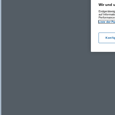
Wir und u
Endgeräteeig
auf Informat
Performance 
Liste der Pa
Konfi