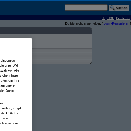
Top-100
|
Fresh-100
Du bist nicht angemeldet. [
Login/Registrieren
]
eindeutige
ie unter „Wir
wahl von Alle
anche Inhalte
rufen, um Ihre
n am unteren
den Sie in
nes
tteln, so gilt
n die USA. Es
wecken
ellen, in dem