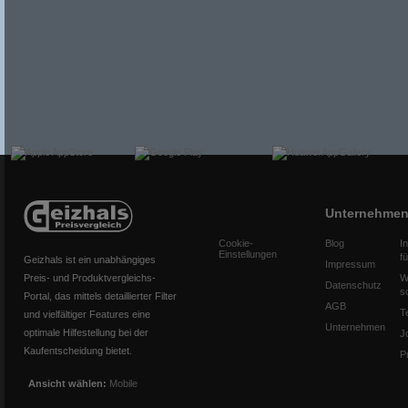
Unternehme
Cookie-
Blog
I
Einstellungen
f
Geizhals ist ein unabhängiges
Impressum
Preis- und Produktvergleichs-
W
Datenschutz
s
Portal, das mittels detaillierter Filter
AGB
T
und vielfältiger Features eine
Unternehmen
optimale Hilfestellung bei der
J
Kaufentscheidung bietet.
P
Ansicht wählen:
Mobile