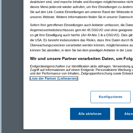
deaktiviert sind, sind manche Inhalte und Anzeigen möglicherweise nicht
dieses Menü jederzeit wieder aufrufen, um Ihre Einstellungen zu ändern 
Sie auf den Link Cookie-Einstellungen am unteren Rand der Webseite kli
unseres Website. Weitere Informationen finden Sie in unserer Datensch
Sofern Ihre getroffenen Einstellungen auch Anbieter umfassen, die Daten
Angemessenheitsbeschlusses gem Art 45 DSGVO und ohne geeignete G
so gilt Ihre Einwilligung auch hierfür (Art 49 Abs 1 lit a DSGVO). Dies gi
die USA. Es besteht insbesondere das Risiko, dass Ihre Daten durch B
Überwachungszwecken verarbeitet werden können, möglicherweise auc
können Sie abstellen, in dem Sie bei dem jeweiligen Anbieter in der Liste
Wir und unsere Partner verarbeiten Daten, um Folg
Endgeräteeigenschaften zur Identifikation aktiv abfragen. Verwendung 
Zugriff auf Informationen auf einem Endgerät. Personalisierte Werbung
und der Performance von Inhalten, Zielgruppenforschung sowie Entwic
Liste der Partner (Lieferanten)
Konfigurieren
Alle ablehnen
Akze