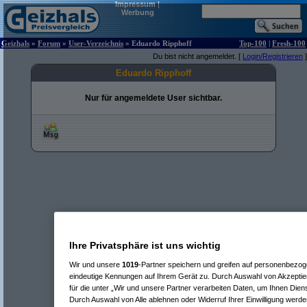
Impressum
|
Werbung
Geizhals
»
Forum
»
User-Verzeichnis
» Eduardo Ripphoff
Top-100
|
Fresh-100
Du bist nicht angemeldet. [
Login/Registrieren
]
Eduardo Ripphoff
Nur für angemeldete User sichtbar.
Ihre Privatsphäre ist uns wichtig
Wir und unsere
1019
-Partner speichern und greifen auf personenbezo
eindeutige Kennungen auf Ihrem Gerät zu. Durch Auswahl von Akzeptier
für die unter „Wir und unsere Partner verarbeiten Daten, um Ihnen Dien
Durch Auswahl von Alle ablehnen oder Widerruf Ihrer Einwilligung werde