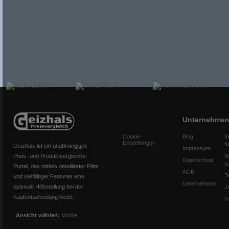
Unternehme
Cookie-
Blog
I
Einstellungen
f
Geizhals ist ein unabhängiges
Impressum
Preis- und Produktvergleichs-
W
Datenschutz
s
Portal, das mittels detaillierter Filter
AGB
T
und vielfältiger Features eine
Unternehmen
optimale Hilfestellung bei der
J
Kaufentscheidung bietet.
P
Ansicht wählen:
Mobile