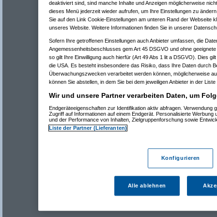
deaktiviert sind, sind manche Inhalte und Anzeigen möglicherweise nicht
dieses Menü jederzeit wieder aufrufen, um Ihre Einstellungen zu ändern 
Sie auf den Link Cookie-Einstellungen am unteren Rand der Webseite kli
unseres Website. Weitere Informationen finden Sie in unserer Datensch
Sofern Ihre getroffenen Einstellungen auch Anbieter umfassen, die Daten
Angemessenheitsbeschlusses gem Art 45 DSGVO und ohne geeignete G
so gilt Ihre Einwilligung auch hierfür (Art 49 Abs 1 lit a DSGVO). Dies gi
die USA. Es besteht insbesondere das Risiko, dass Ihre Daten durch B
Überwachungszwecken verarbeitet werden können, möglicherweise auc
können Sie abstellen, in dem Sie bei dem jeweiligen Anbieter in der Liste
Wir und unsere Partner verarbeiten Daten, um Folg
Endgeräteeigenschaften zur Identifikation aktiv abfragen. Verwendung 
Zugriff auf Informationen auf einem Endgerät. Personalisierte Werbung
und der Performance von Inhalten, Zielgruppenforschung sowie Entwic
Liste der Partner (Lieferanten)
Konfigurieren
Alle ablehnen
Akze