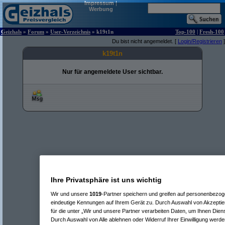
Impressum
|
Werbung
Geizhals
»
Forum
»
User-Verzeichnis
» k19t1n
Top-100
|
Fresh-100
Du bist nicht angemeldet. [
Login/Registrieren
]
k19t1n
Nur für angemeldete User sichtbar.
Ihre Privatsphäre ist uns wichtig
Wir und unsere
1019
-Partner speichern und greifen auf personenbezo
eindeutige Kennungen auf Ihrem Gerät zu. Durch Auswahl von Akzeptier
für die unter „Wir und unsere Partner verarbeiten Daten, um Ihnen Dien
Durch Auswahl von Alle ablehnen oder Widerruf Ihrer Einwilligung werde