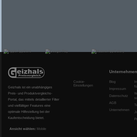
Unternehme
Cookie-
Blog
I
Einstellungen
f
Geizhals ist ein unabhängiges
Impressum
Preis- und Produktvergleichs-
W
Datenschutz
s
Portal, das mittels detaillierter Filter
AGB
T
und vielfältiger Features eine
Unternehmen
optimale Hilfestellung bei der
J
Kaufentscheidung bietet.
P
Ansicht wählen:
Mobile