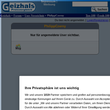
Impressum
|
Werbung
Geizhals
»
Forum
»
User-Verzeichnis
» PhilippCzerny
Top-100
|
Fresh-100
Du bist nicht angemeldet. [
Login/Registrieren
]
PhilippCzerny
Nur für angemeldete User sichtbar.
Ihre Privatsphäre ist uns wichtig
Wir und unsere
1019
-Partner speichern und greifen auf personenbezo
eindeutige Kennungen auf Ihrem Gerät zu. Durch Auswahl von Akzeptier
für die unter „Wir und unsere Partner verarbeiten Daten, um Ihnen Dien
Durch Auswahl von Alle ablehnen oder Widerruf Ihrer Einwilligung werde