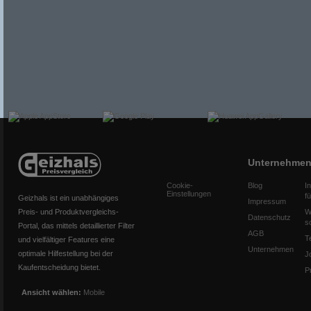
Unternehme
Cookie-
Blog
I
Einstellungen
f
Geizhals ist ein unabhängiges
Impressum
Preis- und Produktvergleichs-
W
Datenschutz
s
Portal, das mittels detaillierter Filter
AGB
T
und vielfältiger Features eine
Unternehmen
optimale Hilfestellung bei der
J
Kaufentscheidung bietet.
P
Ansicht wählen:
Mobile