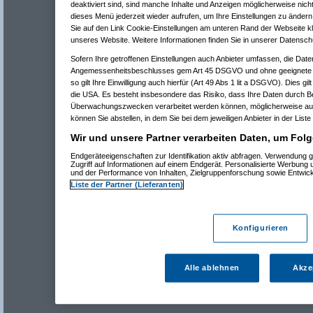
deaktiviert sind, sind manche Inhalte und Anzeigen möglicherweise nicht
dieses Menü jederzeit wieder aufrufen, um Ihre Einstellungen zu ändern 
Sie auf den Link Cookie-Einstellungen am unteren Rand der Webseite kli
unseres Website. Weitere Informationen finden Sie in unserer Datensch
Sofern Ihre getroffenen Einstellungen auch Anbieter umfassen, die Daten
Angemessenheitsbeschlusses gem Art 45 DSGVO und ohne geeignete G
so gilt Ihre Einwilligung auch hierfür (Art 49 Abs 1 lit a DSGVO). Dies gi
die USA. Es besteht insbesondere das Risiko, dass Ihre Daten durch B
Überwachungszwecken verarbeitet werden können, möglicherweise auc
können Sie abstellen, in dem Sie bei dem jeweiligen Anbieter in der Liste
Wir und unsere Partner verarbeiten Daten, um Folg
Endgeräteeigenschaften zur Identifikation aktiv abfragen. Verwendung 
Zugriff auf Informationen auf einem Endgerät. Personalisierte Werbung
und der Performance von Inhalten, Zielgruppenforschung sowie Entwic
Liste der Partner (Lieferanten)
Konfigurieren
Alle ablehnen
Akze