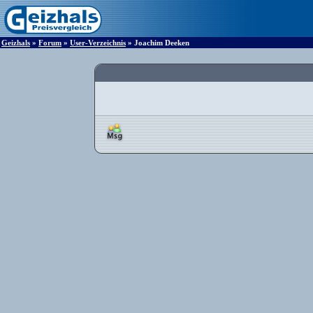
Geizhals
»
Forum
»
User-Verzeichnis
» Joachim Deeken