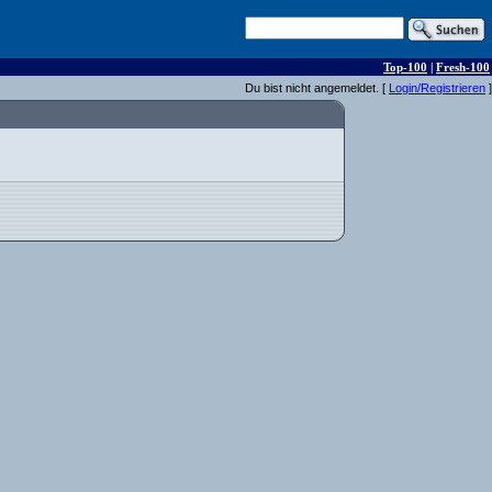
Top-100
|
Fresh-100
Du bist nicht angemeldet. [
Login/Registrieren
]