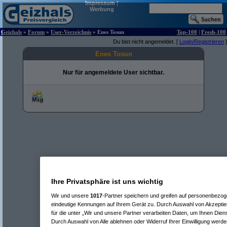
Impressum
|
Werbung
Geizhals
»
Forum
»
User-Verzeichnis
» Enes Tosun
Top-100
|
Fresh-100
Du bist nicht angemeldet. [
Login/Registrieren
]
Enes Tosun
Nur für angemeldete User sichtbar.
Ihre Privatsphäre ist uns wichtig
Wir und unsere
1017
-Partner speichern und greifen auf personenbezo
eindeutige Kennungen auf Ihrem Gerät zu. Durch Auswahl von Akzeptier
für die unter „Wir und unsere Partner verarbeiten Daten, um Ihnen Dien
Durch Auswahl von Alle ablehnen oder Widerruf Ihrer Einwilligung werde