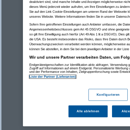
deaktiviert sind, sind manche Inhalte und Anzeigen möglicherweise nicht
dieses Menü jederzeit wieder aufrufen, um Ihre Einstellungen zu ändern 
Sie auf den Link Cookie-Einstellungen am unteren Rand der Webseite kli
unseres Website. Weitere Informationen finden Sie in unserer Datensch
Sofern Ihre getroffenen Einstellungen auch Anbieter umfassen, die Daten
Angemessenheitsbeschlusses gem Art 45 DSGVO und ohne geeignete G
so gilt Ihre Einwilligung auch hierfür (Art 49 Abs 1 lit a DSGVO). Dies gi
die USA. Es besteht insbesondere das Risiko, dass Ihre Daten durch B
Überwachungszwecken verarbeitet werden können, möglicherweise auc
können Sie abstellen, in dem Sie bei dem jeweiligen Anbieter in der Liste
Wir und unsere Partner verarbeiten Daten, um Folg
Endgeräteeigenschaften zur Identifikation aktiv abfragen. Verwendung 
Zugriff auf Informationen auf einem Endgerät. Personalisierte Werbung
und der Performance von Inhalten, Zielgruppenforschung sowie Entwic
Liste der Partner (Lieferanten)
Konfigurieren
Alle ablehnen
Akze