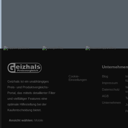
Unternehme
Cookie-
Blog
I
Einstellungen
f
Geizhals ist ein unabhängiges
Impressum
Preis- und Produktvergleichs-
W
Datenschutz
s
Portal, das mittels detaillierter Filter
AGB
T
und vielfältiger Features eine
Unternehmen
optimale Hilfestellung bei der
J
Kaufentscheidung bietet.
P
Ansicht wählen:
Mobile