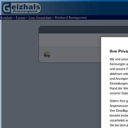
Geizhals
»
Forum
»
User-Verzeichnis
» Reinhard Baumgartner
Ihre Priv
Wir und uns
Kennungen au
und unsere P
ablehnen oder
und Anzeigen
Einstellungen
Rand der Webs
unserer Date
Sofern Ihre g
Angemessenhe
Ihre Einwilli
besteht insb
verarbeitet 
Sie bei dem j