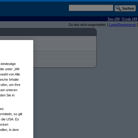
Top-100
|
Fresh-100
Du bist nicht angemeldet. [
Login/Registrieren
]
eindeutige
ie unter „Wir
wahl von Alle
anche Inhalte
rufen, um Ihre
n am unteren
den Sie in
nes
tteln, so gilt
n die USA. Es
wecken
ellen, in dem