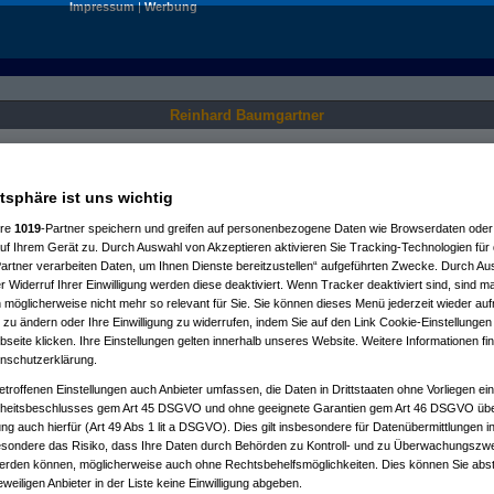
Impressum
|
Werbung
Reinhard Baumgartner
Nur für angemeldete User sichtbar.
atsphäre ist uns wichtig
ere
1019
-Partner speichern und greifen auf personenbezogene Daten wie Browserdaten oder 
f Ihrem Gerät zu. Durch Auswahl von Akzeptieren aktivieren Sie Tracking-Technologien für d
artner verarbeiten Daten, um Ihnen Dienste bereitzustellen“ aufgeführten Zwecke. Durch Aus
 Widerruf Ihrer Einwilligung werden diese deaktiviert. Wenn Tracker deaktiviert sind, sind m
 möglicherweise nicht mehr so relevant für Sie. Sie können dieses Menü jederzeit wieder auf
 zu ändern oder Ihre Einwilligung zu widerrufen, indem Sie auf den Link Cookie-Einstellunge
eite klicken. Ihre Einstellungen gelten innerhalb unseres Website. Weitere Informationen fin
nschutzerklärung.
etroffenen Einstellungen auch Anbieter umfassen, die Daten in Drittstaaten ohne Vorliegen ei
itsbeschlusses gem Art 45 DSGVO und ohne geeignete Garantien gem Art 46 DSGVO übermi
gung auch hierfür (Art 49 Abs 1 lit a DSGVO). Dies gilt insbesondere für Datenübermittlungen i
esondere das Risiko, dass Ihre Daten durch Behörden zu Kontroll- und zu Überwachungsz
werden können, möglicherweise auch ohne Rechtsbehelfsmöglichkeiten. Dies können Sie abst
eweiligen Anbieter in der Liste keine Einwilligung abgeben.