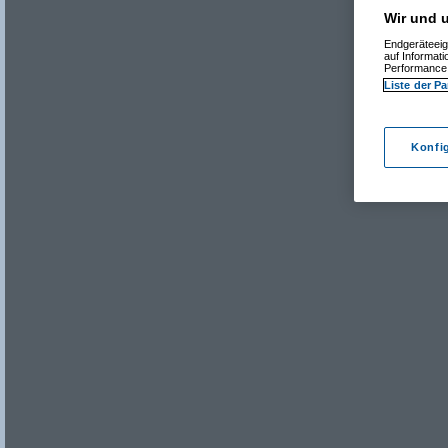
Wir und u
Endgeräteeig
auf Informat
Performance 
Liste der Pa
Konfi