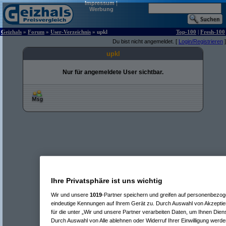
Impressum
|
Werbung
Geizhals
»
Forum
»
User-Verzeichnis
» upkl
Top-100
|
Fresh-100
Du bist nicht angemeldet. [
Login/Registrieren
]
upkl
Nur für angemeldete User sichtbar.
Ihre Privatsphäre ist uns wichtig
Wir und unsere
1019
-Partner speichern und greifen auf personenbezo
eindeutige Kennungen auf Ihrem Gerät zu. Durch Auswahl von Akzeptier
für die unter „Wir und unsere Partner verarbeiten Daten, um Ihnen Dien
Durch Auswahl von Alle ablehnen oder Widerruf Ihrer Einwilligung werde