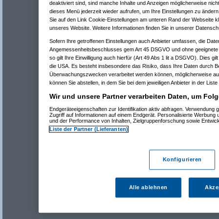
deaktiviert sind, sind manche Inhalte und Anzeigen möglicherweise nicht
dieses Menü jederzeit wieder aufrufen, um Ihre Einstellungen zu ändern 
Sie auf den Link Cookie-Einstellungen am unteren Rand der Webseite kli
unseres Website. Weitere Informationen finden Sie in unserer Datensch
Sofern Ihre getroffenen Einstellungen auch Anbieter umfassen, die Daten
Angemessenheitsbeschlusses gem Art 45 DSGVO und ohne geeignete G
so gilt Ihre Einwilligung auch hierfür (Art 49 Abs 1 lit a DSGVO). Dies gi
die USA. Es besteht insbesondere das Risiko, dass Ihre Daten durch B
Überwachungszwecken verarbeitet werden können, möglicherweise auc
können Sie abstellen, in dem Sie bei dem jeweiligen Anbieter in der Liste
Wir und unsere Partner verarbeiten Daten, um Folg
Endgeräteeigenschaften zur Identifikation aktiv abfragen. Verwendung 
Zugriff auf Informationen auf einem Endgerät. Personalisierte Werbung
und der Performance von Inhalten, Zielgruppenforschung sowie Entwic
Liste der Partner (Lieferanten)
Konfigurieren
Alle ablehnen
Akze