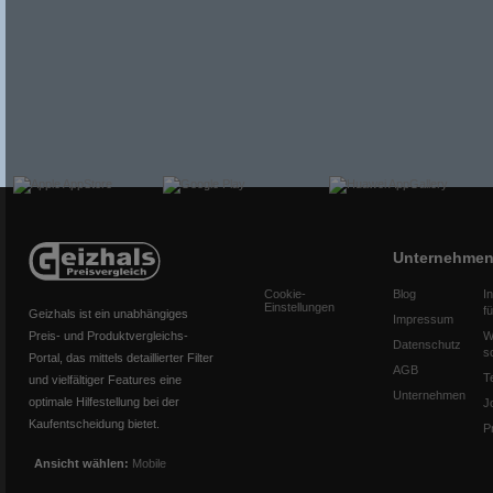
Unternehme
Cookie-
Blog
I
Einstellungen
f
Geizhals ist ein unabhängiges
Impressum
Preis- und Produktvergleichs-
W
Datenschutz
s
Portal, das mittels detaillierter Filter
AGB
T
und vielfältiger Features eine
Unternehmen
optimale Hilfestellung bei der
J
Kaufentscheidung bietet.
P
Ansicht wählen:
Mobile