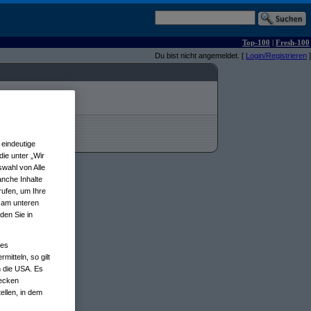
Top-100
|
Fresh-100
Du bist nicht angemeldet. [
Login/Registrieren
]
eindeutige
ie unter „Wir
wahl von Alle
anche Inhalte
rufen, um Ihre
n am unteren
den Sie in
nes
tteln, so gilt
n die USA. Es
wecken
ellen, in dem