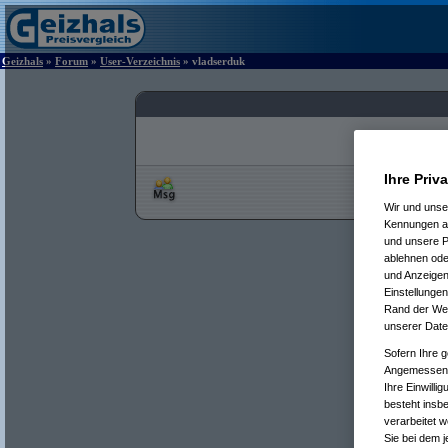
Geizhals
»
Forum
»
User-Verzeichnis
» vladserduk
Ihre Priv
Wir und uns
Kennungen au
und unsere P
ablehnen oder
und Anzeigen
Einstellungen
Rand der Webs
unserer Date
Sofern Ihre g
Angemessenhe
Ihre Einwilli
besteht insb
verarbeitet 
Sie bei dem j