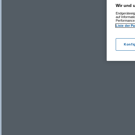
Wir und u
Endgeräteeig
auf Informat
Performance 
Liste der Pa
Konfi