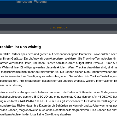
Impressum
|
Werbung
vladserduk
Nur für angemeldete User sichtbar.
atsphäre ist uns wichtig
ere
1017
-Partner speichern und greifen auf personenbezogene Daten wie Browserdaten oder 
f Ihrem Gerät zu. Durch Auswahl von Akzeptieren aktivieren Sie Tracking-Technologien für d
artner verarbeiten Daten, um Ihnen Dienste bereitzustellen“ aufgeführten Zwecke. Durch Aus
 Widerruf Ihrer Einwilligung werden diese deaktiviert. Wenn Tracker deaktiviert sind, sind m
 möglicherweise nicht mehr so relevant für Sie. Sie können dieses Menü jederzeit wieder auf
 zu ändern oder Ihre Einwilligung zu widerrufen, indem Sie auf den Link Cookie-Einstellunge
eite klicken. Ihre Einstellungen gelten innerhalb unseres Website. Weitere Informationen fin
nschutzerklärung.
etroffenen Einstellungen auch Anbieter umfassen, die Daten in Drittstaaten ohne Vorliegen ei
itsbeschlusses gem Art 45 DSGVO und ohne geeignete Garantien gem Art 46 DSGVO übermi
gung auch hierfür (Art 49 Abs 1 lit a DSGVO). Dies gilt insbesondere für Datenübermittlungen i
esondere das Risiko, dass Ihre Daten durch Behörden zu Kontroll- und zu Überwachungsz
werden können, möglicherweise auch ohne Rechtsbehelfsmöglichkeiten. Dies können Sie abst
eweiligen Anbieter in der Liste keine Einwilligung abgeben.