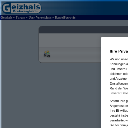
Geizhals
»
Forum
»
User-Verzeichnis
» DanielPetrovic
Ihre Priv
Wir und uns
Kennungen au
und unsere P
ablehnen oder
und Anzeigen
Einstellungen
Rand der Webs
unserer Date
Sofern Ihre g
Angemessenhe
Ihre Einwilli
besteht insb
verarbeitet 
Sie bei dem j