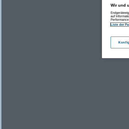
Wir und u
Endgeräteeig
auf Informat
Performance 
Liste der Pa
Konfi