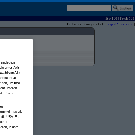
Top-100
|
Fresh-100
Du bist nicht angemeldet. [
Login/Registrieren
]
eindeutige
ie unter „Wir
wahl von Alle
anche Inhalte
rufen, um Ihre
n am unteren
den Sie in
nes
tteln, so gilt
n die USA. Es
wecken
ellen, in dem