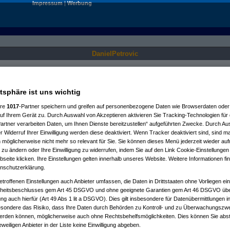
Impressum
|
Werbung
DanielPetrovic
Nur für angemeldete User sichtbar.
atsphäre ist uns wichtig
ere
1017
-Partner speichern und greifen auf personenbezogene Daten wie Browserdaten oder 
f Ihrem Gerät zu. Durch Auswahl von Akzeptieren aktivieren Sie Tracking-Technologien für d
artner verarbeiten Daten, um Ihnen Dienste bereitzustellen“ aufgeführten Zwecke. Durch Aus
 Widerruf Ihrer Einwilligung werden diese deaktiviert. Wenn Tracker deaktiviert sind, sind m
 möglicherweise nicht mehr so relevant für Sie. Sie können dieses Menü jederzeit wieder auf
 zu ändern oder Ihre Einwilligung zu widerrufen, indem Sie auf den Link Cookie-Einstellunge
eite klicken. Ihre Einstellungen gelten innerhalb unseres Website. Weitere Informationen fin
nschutzerklärung.
etroffenen Einstellungen auch Anbieter umfassen, die Daten in Drittstaaten ohne Vorliegen ei
itsbeschlusses gem Art 45 DSGVO und ohne geeignete Garantien gem Art 46 DSGVO übermi
gung auch hierfür (Art 49 Abs 1 lit a DSGVO). Dies gilt insbesondere für Datenübermittlungen i
esondere das Risiko, dass Ihre Daten durch Behörden zu Kontroll- und zu Überwachungsz
werden können, möglicherweise auch ohne Rechtsbehelfsmöglichkeiten. Dies können Sie abst
eweiligen Anbieter in der Liste keine Einwilligung abgeben.