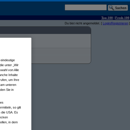
Top-100
|
Fresh-100
Du bist nicht angemeldet. [
Login/Registrieren
]
eindeutige
ie unter „Wir
wahl von Alle
anche Inhalte
rufen, um Ihre
n am unteren
den Sie in
nes
tteln, so gilt
n die USA. Es
wecken
ellen, in dem