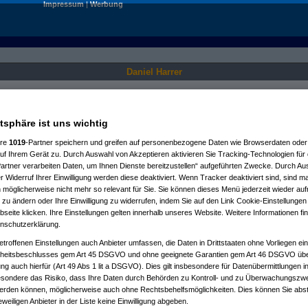
Impressum
|
Werbung
Daniel Harrer
Nur für angemeldete User sichtbar.
atsphäre ist uns wichtig
ere
1019
-Partner speichern und greifen auf personenbezogene Daten wie Browserdaten oder 
f Ihrem Gerät zu. Durch Auswahl von Akzeptieren aktivieren Sie Tracking-Technologien für d
artner verarbeiten Daten, um Ihnen Dienste bereitzustellen“ aufgeführten Zwecke. Durch Aus
 Widerruf Ihrer Einwilligung werden diese deaktiviert. Wenn Tracker deaktiviert sind, sind m
 möglicherweise nicht mehr so relevant für Sie. Sie können dieses Menü jederzeit wieder auf
 zu ändern oder Ihre Einwilligung zu widerrufen, indem Sie auf den Link Cookie-Einstellunge
eite klicken. Ihre Einstellungen gelten innerhalb unseres Website. Weitere Informationen fin
nschutzerklärung.
etroffenen Einstellungen auch Anbieter umfassen, die Daten in Drittstaaten ohne Vorliegen ei
itsbeschlusses gem Art 45 DSGVO und ohne geeignete Garantien gem Art 46 DSGVO übermi
gung auch hierfür (Art 49 Abs 1 lit a DSGVO). Dies gilt insbesondere für Datenübermittlungen i
esondere das Risiko, dass Ihre Daten durch Behörden zu Kontroll- und zu Überwachungsz
werden können, möglicherweise auch ohne Rechtsbehelfsmöglichkeiten. Dies können Sie abst
eweiligen Anbieter in der Liste keine Einwilligung abgeben.