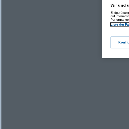
Wir und u
Endgeräteeig
auf Informat
Performance 
Liste der Pa
Konfi