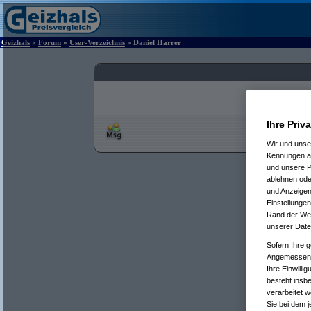
Geizhals
»
Forum
»
User-Verzeichnis
» Daniel Harrer
Ihre Priv
Wir und uns
Kennungen au
und unsere P
ablehnen oder
und Anzeigen
Einstellungen
Rand der Webs
unserer Date
Sofern Ihre g
Angemessenhe
Ihre Einwilli
besteht insb
verarbeitet 
Sie bei dem j