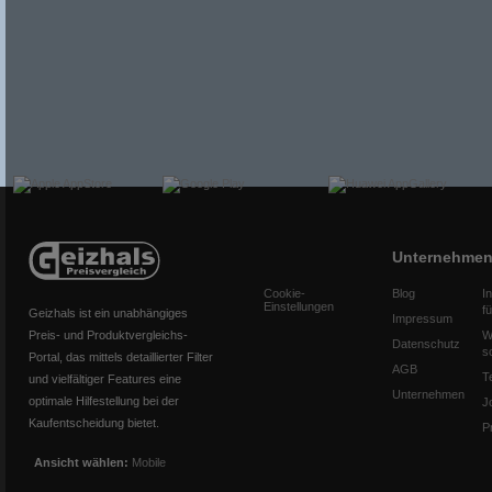
Unternehme
Cookie-
Blog
I
Einstellungen
f
Geizhals ist ein unabhängiges
Impressum
Preis- und Produktvergleichs-
W
Datenschutz
s
Portal, das mittels detaillierter Filter
AGB
T
und vielfältiger Features eine
Unternehmen
optimale Hilfestellung bei der
J
Kaufentscheidung bietet.
P
Ansicht wählen:
Mobile