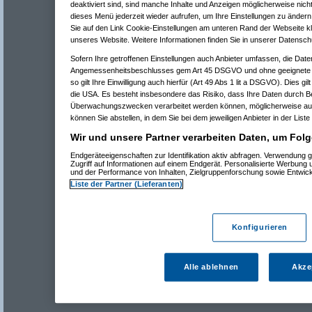
deaktiviert sind, sind manche Inhalte und Anzeigen möglicherweise nicht
dieses Menü jederzeit wieder aufrufen, um Ihre Einstellungen zu ändern 
Sie auf den Link Cookie-Einstellungen am unteren Rand der Webseite kli
unseres Website. Weitere Informationen finden Sie in unserer Datensch
Sofern Ihre getroffenen Einstellungen auch Anbieter umfassen, die Daten
Angemessenheitsbeschlusses gem Art 45 DSGVO und ohne geeignete G
so gilt Ihre Einwilligung auch hierfür (Art 49 Abs 1 lit a DSGVO). Dies gi
die USA. Es besteht insbesondere das Risiko, dass Ihre Daten durch B
Überwachungszwecken verarbeitet werden können, möglicherweise auc
können Sie abstellen, in dem Sie bei dem jeweiligen Anbieter in der Liste
Wir und unsere Partner verarbeiten Daten, um Folg
Endgeräteeigenschaften zur Identifikation aktiv abfragen. Verwendung 
Zugriff auf Informationen auf einem Endgerät. Personalisierte Werbung
und der Performance von Inhalten, Zielgruppenforschung sowie Entwic
Liste der Partner (Lieferanten)
Konfigurieren
Alle ablehnen
Akze