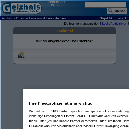
Impressum
|
Werbung
Geizhals
»
Forum
»
User-Verzeichnis
» dschimat
Top-100
|
Fresh-100
Du bist nicht angemeldet. [
Login/Registrieren
]
dschimat
Nur für angemeldete User sichtbar.
Ihre Privatsphäre ist uns wichtig
Wir und unsere
1017
-Partner speichern und greifen auf personenbezo
eindeutige Kennungen auf Ihrem Gerät zu. Durch Auswahl von Akzeptier
für die unter „Wir und unsere Partner verarbeiten Daten, um Ihnen Dien
Durch Auswahl von Alle ablehnen oder Widerruf Ihrer Einwilligung werde