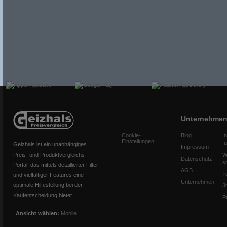
Unternehme
Cookie-
Blog
I
Einstellungen
f
Geizhals ist ein unabhängiges
Impressum
Preis- und Produktvergleichs-
W
Datenschutz
s
Portal, das mittels detaillierter Filter
AGB
T
und vielfältiger Features eine
Unternehmen
optimale Hilfestellung bei der
J
Kaufentscheidung bietet.
P
Ansicht wählen:
Mobile