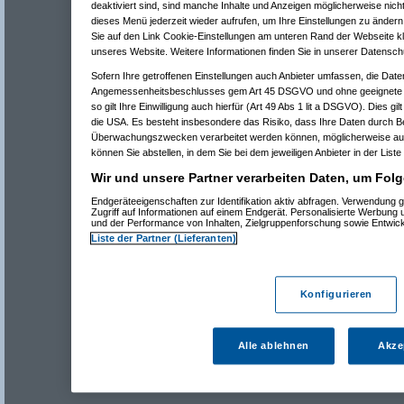
deaktiviert sind, sind manche Inhalte und Anzeigen möglicherweise nicht
dieses Menü jederzeit wieder aufrufen, um Ihre Einstellungen zu ändern 
Sie auf den Link Cookie-Einstellungen am unteren Rand der Webseite kli
unseres Website. Weitere Informationen finden Sie in unserer Datensch
Sofern Ihre getroffenen Einstellungen auch Anbieter umfassen, die Daten
Angemessenheitsbeschlusses gem Art 45 DSGVO und ohne geeignete G
so gilt Ihre Einwilligung auch hierfür (Art 49 Abs 1 lit a DSGVO). Dies gi
die USA. Es besteht insbesondere das Risiko, dass Ihre Daten durch B
Überwachungszwecken verarbeitet werden können, möglicherweise auc
können Sie abstellen, in dem Sie bei dem jeweiligen Anbieter in der Liste
Wir und unsere Partner verarbeiten Daten, um Folg
Endgeräteeigenschaften zur Identifikation aktiv abfragen. Verwendung 
Zugriff auf Informationen auf einem Endgerät. Personalisierte Werbung
und der Performance von Inhalten, Zielgruppenforschung sowie Entwic
Liste der Partner (Lieferanten)
Konfigurieren
Alle ablehnen
Akze