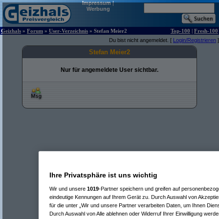
Impressum
|
Werbung
Geizhals
»
Forum
»
User-Verzeichnis
» Stefan Meier2
Top-100
|
Fresh-100
Du bist nicht angemeldet. [
Login/Registrieren
]
Stefan Meier2
Nur für angemeldete User sichtbar.
Ihre Privatsphäre ist uns wichtig
Wir und unsere
1019
-Partner speichern und greifen auf personenbezo
eindeutige Kennungen auf Ihrem Gerät zu. Durch Auswahl von Akzeptier
für die unter „Wir und unsere Partner verarbeiten Daten, um Ihnen Dien
Durch Auswahl von Alle ablehnen oder Widerruf Ihrer Einwilligung werde