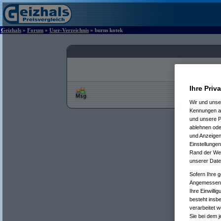
Geizhals
»
Forum
»
User-Verzeichnis
» burns kotek
Ihre Priv
Wir und uns
Kennungen au
und unsere P
ablehnen oder
und Anzeigen
Einstellungen
Rand der Webs
unserer Date
Sofern Ihre g
Angemessenhe
Ihre Einwilli
besteht insb
verarbeitet 
Sie bei dem j