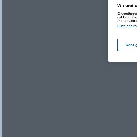
Wir und u
Endgeräteeig
auf Informat
Performance 
Liste der Pa
Konfi