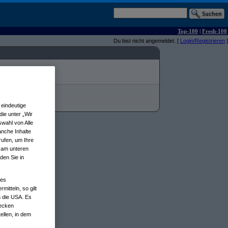
Top-100
|
Fresh-100
Du bist nicht angemeldet. [
Login/Registrieren
]
eindeutige
ie unter „Wir
wahl von Alle
anche Inhalte
rufen, um Ihre
n am unteren
den Sie in
nes
tteln, so gilt
n die USA. Es
wecken
ellen, in dem