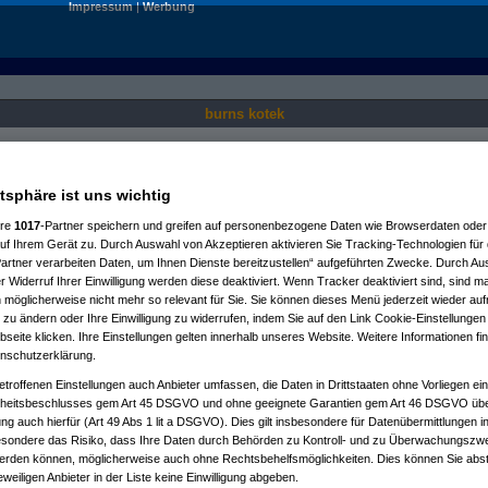
Impressum
|
Werbung
burns kotek
Nur für angemeldete User sichtbar.
atsphäre ist uns wichtig
ere
1017
-Partner speichern und greifen auf personenbezogene Daten wie Browserdaten oder 
f Ihrem Gerät zu. Durch Auswahl von Akzeptieren aktivieren Sie Tracking-Technologien für d
artner verarbeiten Daten, um Ihnen Dienste bereitzustellen“ aufgeführten Zwecke. Durch Aus
 Widerruf Ihrer Einwilligung werden diese deaktiviert. Wenn Tracker deaktiviert sind, sind m
 möglicherweise nicht mehr so relevant für Sie. Sie können dieses Menü jederzeit wieder auf
 zu ändern oder Ihre Einwilligung zu widerrufen, indem Sie auf den Link Cookie-Einstellunge
eite klicken. Ihre Einstellungen gelten innerhalb unseres Website. Weitere Informationen fin
nschutzerklärung.
etroffenen Einstellungen auch Anbieter umfassen, die Daten in Drittstaaten ohne Vorliegen ei
itsbeschlusses gem Art 45 DSGVO und ohne geeignete Garantien gem Art 46 DSGVO übermi
gung auch hierfür (Art 49 Abs 1 lit a DSGVO). Dies gilt insbesondere für Datenübermittlungen i
esondere das Risiko, dass Ihre Daten durch Behörden zu Kontroll- und zu Überwachungsz
werden können, möglicherweise auch ohne Rechtsbehelfsmöglichkeiten. Dies können Sie abst
eweiligen Anbieter in der Liste keine Einwilligung abgeben.