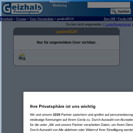
Impressum
|
Werbung
Geizhals
»
Forum
»
User-Verzeichnis
» paulroll124
Top-100
|
Fresh-100
Du bist nicht angemeldet. [
Login/Registrieren
]
paulroll124
Nur für angemeldete User sichtbar.
Ihre Privatsphäre ist uns wichtig
Wir und unsere
1019
-Partner speichern und greifen auf personenbezo
eindeutige Kennungen auf Ihrem Gerät zu. Durch Auswahl von Akzeptier
für die unter „Wir und unsere Partner verarbeiten Daten, um Ihnen Dien
Durch Auswahl von Alle ablehnen oder Widerruf Ihrer Einwilligung werde