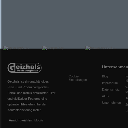
Unternehme
Cookie-
Blog
I
Einstellungen
f
Geizhals ist ein unabhängiges
Impressum
Preis- und Produktvergleichs-
W
Datenschutz
s
Portal, das mittels detaillierter Filter
AGB
T
und vielfältiger Features eine
Unternehmen
optimale Hilfestellung bei der
J
Kaufentscheidung bietet.
P
Ansicht wählen:
Mobile