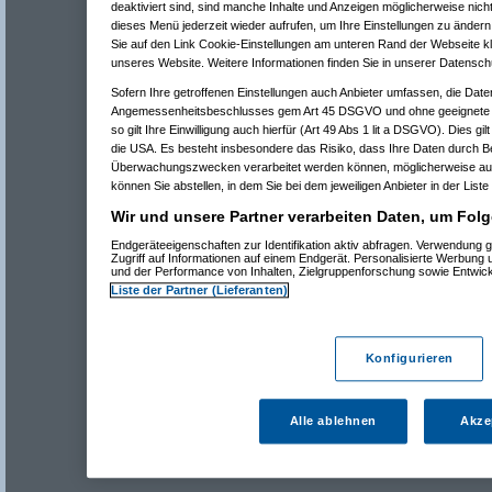
deaktiviert sind, sind manche Inhalte und Anzeigen möglicherweise nicht
dieses Menü jederzeit wieder aufrufen, um Ihre Einstellungen zu ändern 
Sie auf den Link Cookie-Einstellungen am unteren Rand der Webseite kli
unseres Website. Weitere Informationen finden Sie in unserer Datensch
Sofern Ihre getroffenen Einstellungen auch Anbieter umfassen, die Daten
Angemessenheitsbeschlusses gem Art 45 DSGVO und ohne geeignete G
so gilt Ihre Einwilligung auch hierfür (Art 49 Abs 1 lit a DSGVO). Dies gi
die USA. Es besteht insbesondere das Risiko, dass Ihre Daten durch B
Überwachungszwecken verarbeitet werden können, möglicherweise auc
können Sie abstellen, in dem Sie bei dem jeweiligen Anbieter in der Liste
Wir und unsere Partner verarbeiten Daten, um Folg
Endgeräteeigenschaften zur Identifikation aktiv abfragen. Verwendung 
Zugriff auf Informationen auf einem Endgerät. Personalisierte Werbung
und der Performance von Inhalten, Zielgruppenforschung sowie Entwic
Liste der Partner (Lieferanten)
Konfigurieren
Alle ablehnen
Akze