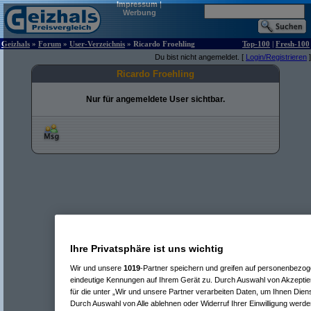
Impressum
|
Werbung
Geizhals
»
Forum
»
User-Verzeichnis
» Ricardo Froehling
Top-100
|
Fresh-100
Du bist nicht angemeldet. [
Login/Registrieren
]
Ricardo Froehling
Nur für angemeldete User sichtbar.
Ihre Privatsphäre ist uns wichtig
Wir und unsere
1019
-Partner speichern und greifen auf personenbezo
eindeutige Kennungen auf Ihrem Gerät zu. Durch Auswahl von Akzeptier
für die unter „Wir und unsere Partner verarbeiten Daten, um Ihnen Dien
Durch Auswahl von Alle ablehnen oder Widerruf Ihrer Einwilligung werde