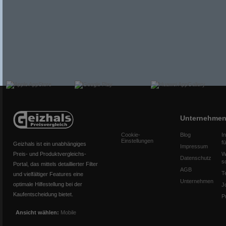
Unternehme
Cookie-
Blog
I
Einstellungen
f
Geizhals ist ein unabhängiges
Impressum
Preis- und Produktvergleichs-
W
Datenschutz
s
Portal, das mittels detaillierter Filter
AGB
T
und vielfältiger Features eine
Unternehmen
optimale Hilfestellung bei der
J
Kaufentscheidung bietet.
P
Ansicht wählen:
Mobile