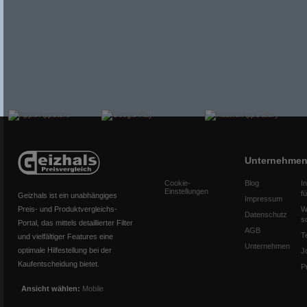
Unternehme
Cookie-
Blog
I
Einstellungen
f
Geizhals ist ein unabhängiges
Impressum
Preis- und Produktvergleichs-
W
Datenschutz
s
Portal, das mittels detaillierter Filter
AGB
T
und vielfältiger Features eine
Unternehmen
optimale Hilfestellung bei der
J
Kaufentscheidung bietet.
P
Ansicht wählen:
Mobile