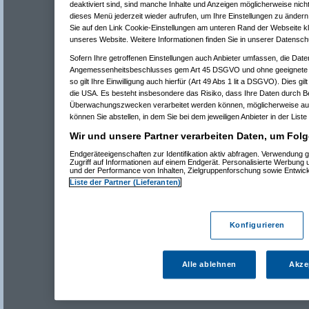
deaktiviert sind, sind manche Inhalte und Anzeigen möglicherweise nicht
dieses Menü jederzeit wieder aufrufen, um Ihre Einstellungen zu ändern 
Sie auf den Link Cookie-Einstellungen am unteren Rand der Webseite kli
unseres Website. Weitere Informationen finden Sie in unserer Datensch
Sofern Ihre getroffenen Einstellungen auch Anbieter umfassen, die Daten
Angemessenheitsbeschlusses gem Art 45 DSGVO und ohne geeignete G
so gilt Ihre Einwilligung auch hierfür (Art 49 Abs 1 lit a DSGVO). Dies gi
die USA. Es besteht insbesondere das Risiko, dass Ihre Daten durch B
Überwachungszwecken verarbeitet werden können, möglicherweise auc
können Sie abstellen, in dem Sie bei dem jeweiligen Anbieter in der Liste
Wir und unsere Partner verarbeiten Daten, um Folg
Endgeräteeigenschaften zur Identifikation aktiv abfragen. Verwendung 
Zugriff auf Informationen auf einem Endgerät. Personalisierte Werbung
und der Performance von Inhalten, Zielgruppenforschung sowie Entwic
Liste der Partner (Lieferanten)
Konfigurieren
Alle ablehnen
Akze