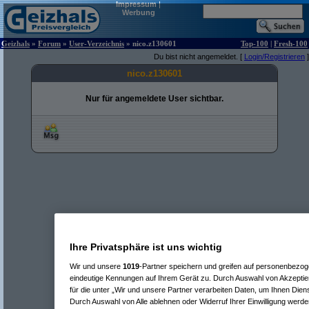
Impressum
|
Werbung
Geizhals
»
Forum
»
User-Verzeichnis
» nico.z130601
Top-100
|
Fresh-100
Du bist nicht angemeldet. [
Login/Registrieren
]
nico.z130601
Nur für angemeldete User sichtbar.
Ihre Privatsphäre ist uns wichtig
Wir und unsere
1019
-Partner speichern und greifen auf personenbezo
eindeutige Kennungen auf Ihrem Gerät zu. Durch Auswahl von Akzeptier
für die unter „Wir und unsere Partner verarbeiten Daten, um Ihnen Dien
Durch Auswahl von Alle ablehnen oder Widerruf Ihrer Einwilligung werde