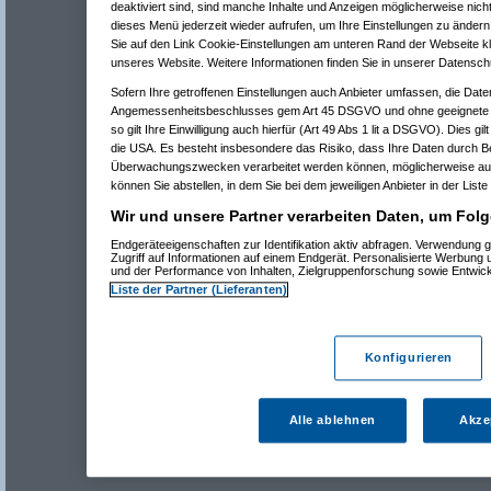
deaktiviert sind, sind manche Inhalte und Anzeigen möglicherweise nicht
dieses Menü jederzeit wieder aufrufen, um Ihre Einstellungen zu ändern 
Sie auf den Link Cookie-Einstellungen am unteren Rand der Webseite kli
unseres Website. Weitere Informationen finden Sie in unserer Datensch
Sofern Ihre getroffenen Einstellungen auch Anbieter umfassen, die Daten
Angemessenheitsbeschlusses gem Art 45 DSGVO und ohne geeignete G
so gilt Ihre Einwilligung auch hierfür (Art 49 Abs 1 lit a DSGVO). Dies gi
die USA. Es besteht insbesondere das Risiko, dass Ihre Daten durch B
Überwachungszwecken verarbeitet werden können, möglicherweise auc
können Sie abstellen, in dem Sie bei dem jeweiligen Anbieter in der Liste
Wir und unsere Partner verarbeiten Daten, um Folg
Endgeräteeigenschaften zur Identifikation aktiv abfragen. Verwendung 
Zugriff auf Informationen auf einem Endgerät. Personalisierte Werbung
und der Performance von Inhalten, Zielgruppenforschung sowie Entwic
Liste der Partner (Lieferanten)
Konfigurieren
Alle ablehnen
Akze