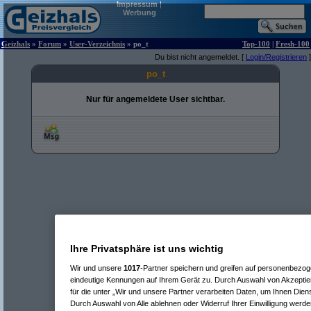
Impressum
|
Werbung
Geizhals
»
Forum
»
User-Verzeichnis
» po_t
Top-100
|
Fresh-100
Du bist nicht angemeldet. [
Login/Registrieren
]
po_t
Nur für angemeldete User sichtbar.
Ihre Privatsphäre ist uns wichtig
Wir und unsere
1017
-Partner speichern und greifen auf personenbezo
eindeutige Kennungen auf Ihrem Gerät zu. Durch Auswahl von Akzeptier
für die unter „Wir und unsere Partner verarbeiten Daten, um Ihnen Dien
Durch Auswahl von Alle ablehnen oder Widerruf Ihrer Einwilligung werde