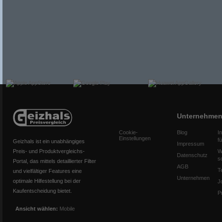
Unternehme
Cookie-
Blog
I
Einstellungen
f
Geizhals ist ein unabhängiges
Impressum
Preis- und Produktvergleichs-
W
Datenschutz
s
Portal, das mittels detaillierter Filter
AGB
T
und vielfältiger Features eine
Unternehmen
optimale Hilfestellung bei der
J
Kaufentscheidung bietet.
P
Ansicht wählen:
Mobile