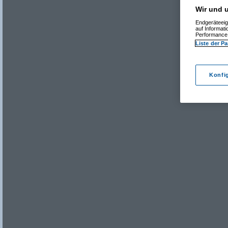
Wir und u
Endgeräteeig
auf Informat
Performance 
Liste der Pa
Konfi