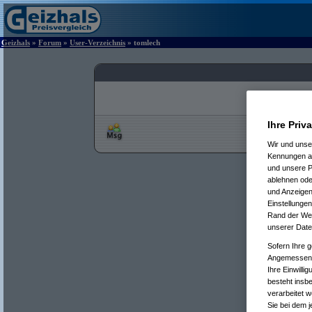
Geizhals
»
Forum
»
User-Verzeichnis
» tomlech
Ihre Priv
Wir und uns
Kennungen au
und unsere P
ablehnen oder
und Anzeigen
Einstellungen
Rand der Webs
unserer Date
Sofern Ihre g
Angemessenhe
Ihre Einwilli
besteht insb
verarbeitet 
Sie bei dem j