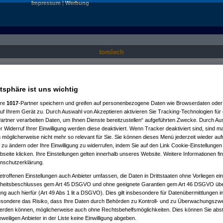
Impressum
|
Werbung
tomlech
Nur für angemeldete User sichtbar.
atsphäre ist uns wichtig
ere
1017
-Partner speichern und greifen auf personenbezogene Daten wie Browserdaten oder 
f Ihrem Gerät zu. Durch Auswahl von Akzeptieren aktivieren Sie Tracking-Technologien für d
artner verarbeiten Daten, um Ihnen Dienste bereitzustellen“ aufgeführten Zwecke. Durch Aus
 Widerruf Ihrer Einwilligung werden diese deaktiviert. Wenn Tracker deaktiviert sind, sind m
 möglicherweise nicht mehr so relevant für Sie. Sie können dieses Menü jederzeit wieder auf
 zu ändern oder Ihre Einwilligung zu widerrufen, indem Sie auf den Link Cookie-Einstellunge
eite klicken. Ihre Einstellungen gelten innerhalb unseres Website. Weitere Informationen fin
nschutzerklärung.
etroffenen Einstellungen auch Anbieter umfassen, die Daten in Drittstaaten ohne Vorliegen ei
itsbeschlusses gem Art 45 DSGVO und ohne geeignete Garantien gem Art 46 DSGVO übermi
gung auch hierfür (Art 49 Abs 1 lit a DSGVO). Dies gilt insbesondere für Datenübermittlungen i
esondere das Risiko, dass Ihre Daten durch Behörden zu Kontroll- und zu Überwachungsz
werden können, möglicherweise auch ohne Rechtsbehelfsmöglichkeiten. Dies können Sie abst
eweiligen Anbieter in der Liste keine Einwilligung abgeben.