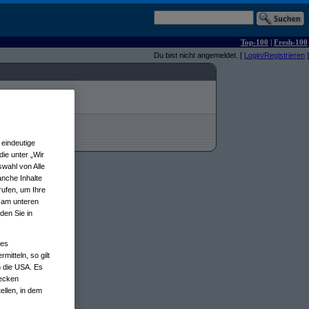
Top-100
|
Fresh-100
Du bist nicht angemeldet. [
Login/Registrieren
]
eindeutige
ie unter „Wir
wahl von Alle
anche Inhalte
rufen, um Ihre
n am unteren
den Sie in
nes
tteln, so gilt
n die USA. Es
wecken
ellen, in dem