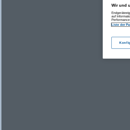
Wir und u
Endgeräteeig
auf Informat
Performance 
Liste der Pa
Konfi