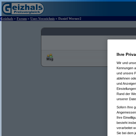
Geizhals
»
Forum
»
User-Verzeichnis
» Daniel Werner2
Ihre Priv
Wir und uns
Kennungen au
und unsere P
ablehnen oder
und Anzeigen
Einstellungen
Rand der Webs
unserer Date
Sofern Ihre g
Angemessenhe
Ihre Einwilli
besteht insb
verarbeitet 
Sie bei dem j