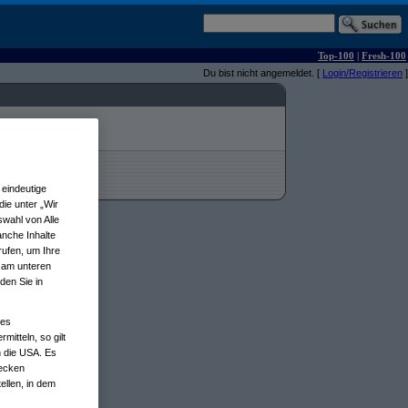
Top-100
|
Fresh-100
Du bist nicht angemeldet. [
Login/Registrieren
]
eindeutige
ie unter „Wir
wahl von Alle
anche Inhalte
rufen, um Ihre
n am unteren
den Sie in
nes
tteln, so gilt
n die USA. Es
wecken
ellen, in dem