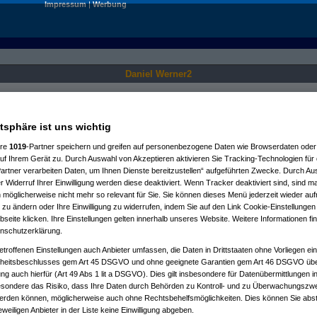
Impressum
|
Werbung
Daniel Werner2
Nur für angemeldete User sichtbar.
atsphäre ist uns wichtig
ere
1019
-Partner speichern und greifen auf personenbezogene Daten wie Browserdaten oder 
f Ihrem Gerät zu. Durch Auswahl von Akzeptieren aktivieren Sie Tracking-Technologien für d
artner verarbeiten Daten, um Ihnen Dienste bereitzustellen“ aufgeführten Zwecke. Durch Aus
 Widerruf Ihrer Einwilligung werden diese deaktiviert. Wenn Tracker deaktiviert sind, sind m
 möglicherweise nicht mehr so relevant für Sie. Sie können dieses Menü jederzeit wieder auf
 zu ändern oder Ihre Einwilligung zu widerrufen, indem Sie auf den Link Cookie-Einstellunge
eite klicken. Ihre Einstellungen gelten innerhalb unseres Website. Weitere Informationen fin
nschutzerklärung.
etroffenen Einstellungen auch Anbieter umfassen, die Daten in Drittstaaten ohne Vorliegen ei
itsbeschlusses gem Art 45 DSGVO und ohne geeignete Garantien gem Art 46 DSGVO übermi
gung auch hierfür (Art 49 Abs 1 lit a DSGVO). Dies gilt insbesondere für Datenübermittlungen i
esondere das Risiko, dass Ihre Daten durch Behörden zu Kontroll- und zu Überwachungsz
werden können, möglicherweise auch ohne Rechtsbehelfsmöglichkeiten. Dies können Sie abst
eweiligen Anbieter in der Liste keine Einwilligung abgeben.