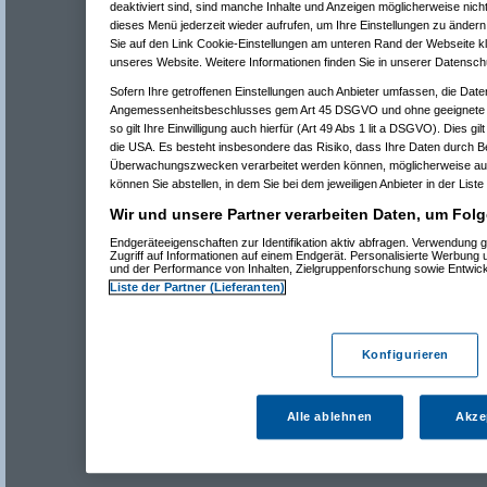
deaktiviert sind, sind manche Inhalte und Anzeigen möglicherweise nicht
dieses Menü jederzeit wieder aufrufen, um Ihre Einstellungen zu ändern 
Sie auf den Link Cookie-Einstellungen am unteren Rand der Webseite kli
unseres Website. Weitere Informationen finden Sie in unserer Datensch
Sofern Ihre getroffenen Einstellungen auch Anbieter umfassen, die Daten
Angemessenheitsbeschlusses gem Art 45 DSGVO und ohne geeignete G
so gilt Ihre Einwilligung auch hierfür (Art 49 Abs 1 lit a DSGVO). Dies gi
die USA. Es besteht insbesondere das Risiko, dass Ihre Daten durch B
Überwachungszwecken verarbeitet werden können, möglicherweise auc
können Sie abstellen, in dem Sie bei dem jeweiligen Anbieter in der Liste
Wir und unsere Partner verarbeiten Daten, um Folg
Endgeräteeigenschaften zur Identifikation aktiv abfragen. Verwendung 
Zugriff auf Informationen auf einem Endgerät. Personalisierte Werbung
und der Performance von Inhalten, Zielgruppenforschung sowie Entwic
Liste der Partner (Lieferanten)
Konfigurieren
Alle ablehnen
Akze