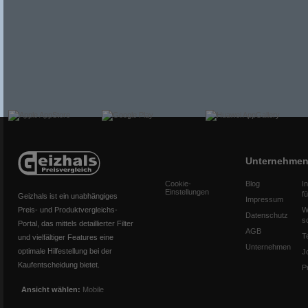
Unternehme
Cookie-
Blog
I
Einstellungen
f
Geizhals ist ein unabhängiges
Impressum
Preis- und Produktvergleichs-
W
Datenschutz
s
Portal, das mittels detaillierter Filter
AGB
T
und vielfältiger Features eine
Unternehmen
optimale Hilfestellung bei der
J
Kaufentscheidung bietet.
P
Ansicht wählen:
Mobile