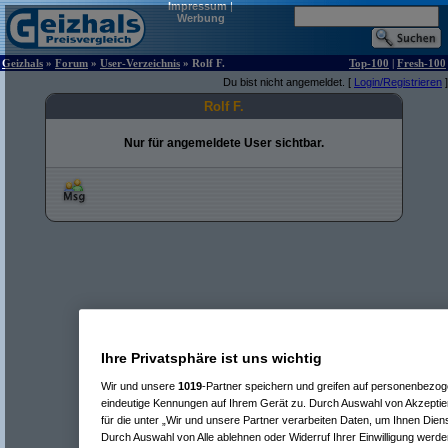
Impressum
|
Werbung
Geizhals
»
Forum
»
User-Verzeichnis
» Rolf F.
Top-100
|
Fresh-100
Du bist nicht angemeldet. [
Login/Registrieren
]
Rolf F.
Nur für angemeldete User sichtbar.
Ihre Privatsphäre ist uns wichtig
Wir und unsere
1019
-Partner speichern und greifen auf personenbezo
eindeutige Kennungen auf Ihrem Gerät zu. Durch Auswahl von Akzeptier
für die unter „Wir und unsere Partner verarbeiten Daten, um Ihnen Dien
Durch Auswahl von Alle ablehnen oder Widerruf Ihrer Einwilligung werde