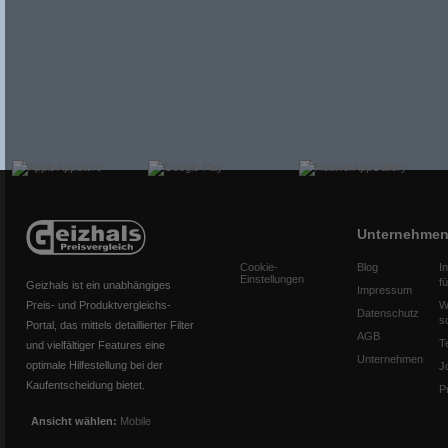
Unternehme
Cookie-
Blog
I
Einstellungen
f
Geizhals ist ein unabhängiges
Impressum
Preis- und Produktvergleichs-
W
Datenschutz
s
Portal, das mittels detaillierter Filter
AGB
T
und vielfältiger Features eine
Unternehmen
optimale Hilfestellung bei der
J
Kaufentscheidung bietet.
P
Ansicht wählen:
Mobile