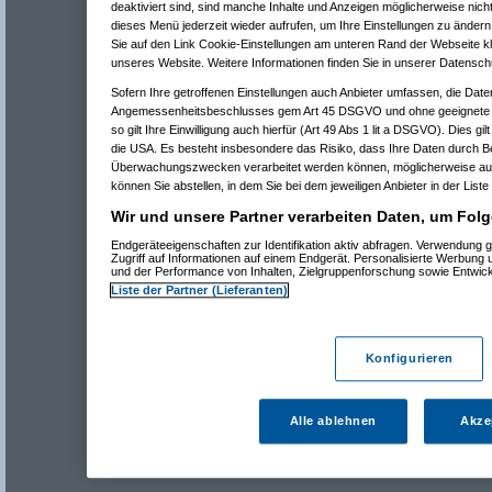
deaktiviert sind, sind manche Inhalte und Anzeigen möglicherweise nicht
dieses Menü jederzeit wieder aufrufen, um Ihre Einstellungen zu ändern 
Sie auf den Link Cookie-Einstellungen am unteren Rand der Webseite kli
unseres Website. Weitere Informationen finden Sie in unserer Datensch
Sofern Ihre getroffenen Einstellungen auch Anbieter umfassen, die Daten
Angemessenheitsbeschlusses gem Art 45 DSGVO und ohne geeignete G
so gilt Ihre Einwilligung auch hierfür (Art 49 Abs 1 lit a DSGVO). Dies gi
die USA. Es besteht insbesondere das Risiko, dass Ihre Daten durch B
Überwachungszwecken verarbeitet werden können, möglicherweise auc
können Sie abstellen, in dem Sie bei dem jeweiligen Anbieter in der Liste
Wir und unsere Partner verarbeiten Daten, um Folg
Endgeräteeigenschaften zur Identifikation aktiv abfragen. Verwendung 
Zugriff auf Informationen auf einem Endgerät. Personalisierte Werbung
und der Performance von Inhalten, Zielgruppenforschung sowie Entwic
Liste der Partner (Lieferanten)
Konfigurieren
Alle ablehnen
Akze