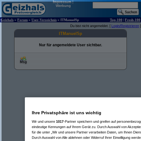
Impressum
|
Werbung
Geizhals
»
Forum
»
User-Verzeichnis
» ITManuelSp
Top-100
|
Fresh-100
Du bist nicht angemeldet. [
Login/Registrieren
]
ITManuelSp
Nur für angemeldete User sichtbar.
Ihre Privatsphäre ist uns wichtig
Wir und unsere
1017
-Partner speichern und greifen auf personenbezo
eindeutige Kennungen auf Ihrem Gerät zu. Durch Auswahl von Akzeptier
für die unter „Wir und unsere Partner verarbeiten Daten, um Ihnen Dien
Durch Auswahl von Alle ablehnen oder Widerruf Ihrer Einwilligung werde