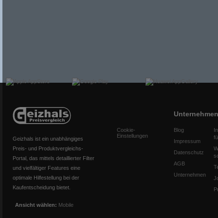
Unternehme
Cookie-
Blog
I
Einstellungen
f
Geizhals ist ein unabhängiges
Impressum
Preis- und Produktvergleichs-
W
Datenschutz
s
Portal, das mittels detaillierter Filter
AGB
T
und vielfältiger Features eine
Unternehmen
optimale Hilfestellung bei der
J
Kaufentscheidung bietet.
P
Ansicht wählen:
Mobile