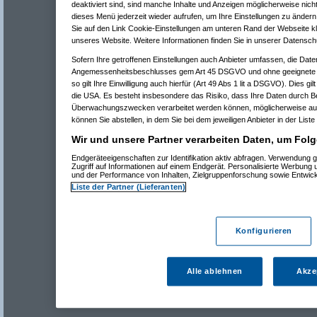
deaktiviert sind, sind manche Inhalte und Anzeigen möglicherweise nicht
dieses Menü jederzeit wieder aufrufen, um Ihre Einstellungen zu ändern 
Sie auf den Link Cookie-Einstellungen am unteren Rand der Webseite kli
unseres Website. Weitere Informationen finden Sie in unserer Datensch
Sofern Ihre getroffenen Einstellungen auch Anbieter umfassen, die Daten
Angemessenheitsbeschlusses gem Art 45 DSGVO und ohne geeignete G
so gilt Ihre Einwilligung auch hierfür (Art 49 Abs 1 lit a DSGVO). Dies gi
die USA. Es besteht insbesondere das Risiko, dass Ihre Daten durch B
Überwachungszwecken verarbeitet werden können, möglicherweise auc
können Sie abstellen, in dem Sie bei dem jeweiligen Anbieter in der Liste
Wir und unsere Partner verarbeiten Daten, um Folg
Endgeräteeigenschaften zur Identifikation aktiv abfragen. Verwendung 
Zugriff auf Informationen auf einem Endgerät. Personalisierte Werbung
und der Performance von Inhalten, Zielgruppenforschung sowie Entwic
Liste der Partner (Lieferanten)
Konfigurieren
Alle ablehnen
Akze