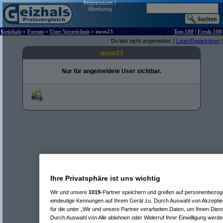
Impressum
|
Werbung
Geizhals
»
Forum
»
User-Verzeichnis
» mcm23
Top-100
|
Fresh-100
Du bist nicht angemeldet. [
Login/Registrieren
]
mcm23
Nur für angemeldete User sichtbar.
Ihre Privatsphäre ist uns wichtig
Wir und unsere
1019
-Partner speichern und greifen auf personenbezo
eindeutige Kennungen auf Ihrem Gerät zu. Durch Auswahl von Akzeptier
für die unter „Wir und unsere Partner verarbeiten Daten, um Ihnen Dien
Durch Auswahl von Alle ablehnen oder Widerruf Ihrer Einwilligung werde