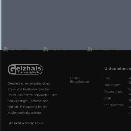
Unternehme
Cookie-
Blog
I
Einstellungen
f
Geizhals ist ein unabhängiges
Impressum
Preis- und Produktvergleichs-
W
Datenschutz
s
Portal, das mittels detaillierter Filter
AGB
T
und vielfältiger Features eine
Unternehmen
optimale Hilfestellung bei der
J
Kaufentscheidung bietet.
P
Ansicht wählen:
Mobile