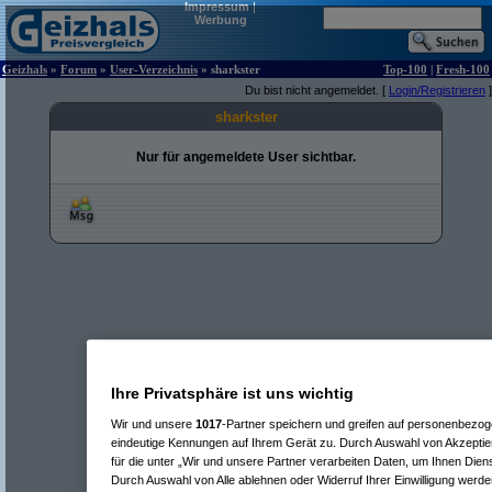
Impressum
|
Werbung
Geizhals
»
Forum
»
User-Verzeichnis
» sharkster
Top-100
|
Fresh-100
Du bist nicht angemeldet. [
Login/Registrieren
]
sharkster
Nur für angemeldete User sichtbar.
Ihre Privatsphäre ist uns wichtig
Wir und unsere
1017
-Partner speichern und greifen auf personenbezo
eindeutige Kennungen auf Ihrem Gerät zu. Durch Auswahl von Akzeptier
für die unter „Wir und unsere Partner verarbeiten Daten, um Ihnen Dien
Durch Auswahl von Alle ablehnen oder Widerruf Ihrer Einwilligung werde