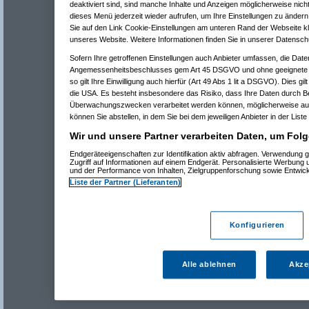
deaktiviert sind, sind manche Inhalte und Anzeigen möglicherweise nicht
dieses Menü jederzeit wieder aufrufen, um Ihre Einstellungen zu ändern 
Sie auf den Link Cookie-Einstellungen am unteren Rand der Webseite kli
unseres Website. Weitere Informationen finden Sie in unserer Datensch
Sofern Ihre getroffenen Einstellungen auch Anbieter umfassen, die Daten
Angemessenheitsbeschlusses gem Art 45 DSGVO und ohne geeignete G
so gilt Ihre Einwilligung auch hierfür (Art 49 Abs 1 lit a DSGVO). Dies gi
die USA. Es besteht insbesondere das Risiko, dass Ihre Daten durch B
Überwachungszwecken verarbeitet werden können, möglicherweise auc
können Sie abstellen, in dem Sie bei dem jeweiligen Anbieter in der Liste
Wir und unsere Partner verarbeiten Daten, um Folg
Endgeräteeigenschaften zur Identifikation aktiv abfragen. Verwendung 
Zugriff auf Informationen auf einem Endgerät. Personalisierte Werbung
und der Performance von Inhalten, Zielgruppenforschung sowie Entwic
Liste der Partner (Lieferanten)
Konfigurieren
Alle ablehnen
Akze