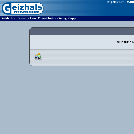
Impressum
|
Wer
Geizhals
»
Forum
»
User-Verzeichnis
» Georg Kopp
Nur für a