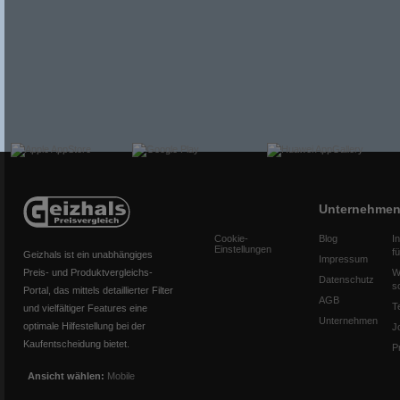
Unternehme
Cookie-
Blog
I
Einstellungen
f
Geizhals ist ein unabhängiges
Impressum
Preis- und Produktvergleichs-
W
Datenschutz
s
Portal, das mittels detaillierter Filter
AGB
T
und vielfältiger Features eine
Unternehmen
optimale Hilfestellung bei der
J
Kaufentscheidung bietet.
P
Ansicht wählen:
Mobile