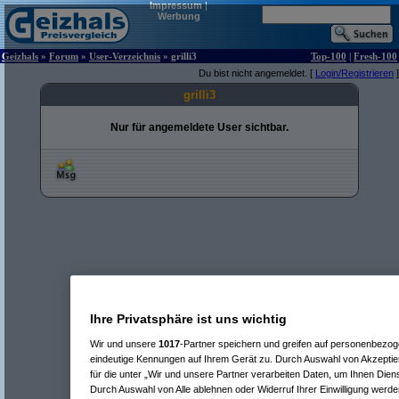
Impressum
|
Werbung
Geizhals
»
Forum
»
User-Verzeichnis
» grilli3
Top-100
|
Fresh-100
Du bist nicht angemeldet. [
Login/Registrieren
]
grilli3
Nur für angemeldete User sichtbar.
Ihre Privatsphäre ist uns wichtig
Wir und unsere
1017
-Partner speichern und greifen auf personenbezo
eindeutige Kennungen auf Ihrem Gerät zu. Durch Auswahl von Akzeptier
für die unter „Wir und unsere Partner verarbeiten Daten, um Ihnen Dien
Durch Auswahl von Alle ablehnen oder Widerruf Ihrer Einwilligung werde