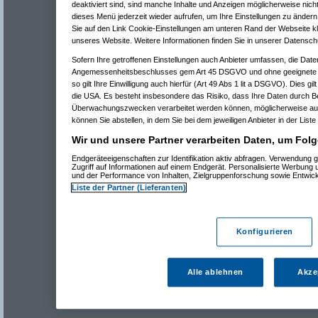
deaktiviert sind, sind manche Inhalte und Anzeigen möglicherweise nicht
dieses Menü jederzeit wieder aufrufen, um Ihre Einstellungen zu ändern 
Sie auf den Link Cookie-Einstellungen am unteren Rand der Webseite kli
unseres Website. Weitere Informationen finden Sie in unserer Datensch
Sofern Ihre getroffenen Einstellungen auch Anbieter umfassen, die Daten
Angemessenheitsbeschlusses gem Art 45 DSGVO und ohne geeignete G
so gilt Ihre Einwilligung auch hierfür (Art 49 Abs 1 lit a DSGVO). Dies gi
die USA. Es besteht insbesondere das Risiko, dass Ihre Daten durch B
Überwachungszwecken verarbeitet werden können, möglicherweise auc
können Sie abstellen, in dem Sie bei dem jeweiligen Anbieter in der Liste
Wir und unsere Partner verarbeiten Daten, um Folg
Endgeräteeigenschaften zur Identifikation aktiv abfragen. Verwendung 
Zugriff auf Informationen auf einem Endgerät. Personalisierte Werbung
und der Performance von Inhalten, Zielgruppenforschung sowie Entwic
Liste der Partner (Lieferanten)
Konfigurieren
Alle ablehnen
Akze